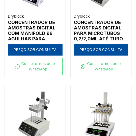
Dryblock
Dryblock
CONCENTRADOR DE
CONCENTRADOR DE
AMOSTRAS DIGITAL
AMOSTRAS DIGITAL
COM MANIFOLD 96
PARA MICROTUBOS
AGULHAS PARA
0,2/2,0ML ATÉ TUBOS
MICROPLACAS DE 96
DE 40 MM DE
POÇOS 0,2ML COM
DIÂMETRO COM
PREÇO SOB CONSULTA
PREÇO SOB CONSULTA
CONTROLADOR DE
CONTROLADOR DE
TEMPERATURA E
TEMPERATURA E
Consulte-nos pelo
Consulte-nos pelo
VÁLVULA
VÁLVULA
WhatsApp
WhatsApp
REGULADORA DE
REGULADORA DE
FLUXO - MODELO
FLUXO COM
NDK200-1A-IC
CAPACIDADE PARA
DOIS BLOCOS DE
AMOSTRAS - MODELO
NDK200-2N-IC