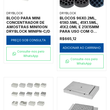
DRYBLOCK
DRYBLOCK
BLOCO PARA MINI
BLOCOS 96X0.2ML,
CONCENTRADOR DE
61X0.5ML, 41X1.5ML,
AMOSTRAS MINI100N
41X2.0ML E 21X15MM
DRYBLOCK MINIPN-C/D
PARA USO COM O
BANHO SECO MARCA
R$665,12
DRYBLOCK MODELO
PREÇO SOB CONSULTA
BS30
ADICIONAR AO CARRINHO
Consulte-nos pelo
WhatsApp
Consulte-nos pelo
WhatsApp