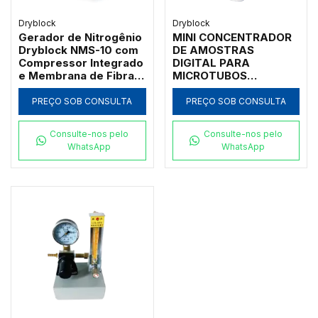
Dryblock
Dryblock
Gerador de Nitrogênio
MINI CONCENTRADOR
Dryblock NMS-10 com
DE AMOSTRAS
Compressor Integrado
DIGITAL PARA
e Membrana de Fibra
MICROTUBOS
Oca 30L/min
0,2/2,0ML ATÉ TUBOS
DE Ø40 MM
PREÇO SOB CONSULTA
PREÇO SOB CONSULTA
Consulte-nos pelo
Consulte-nos pelo
WhatsApp
WhatsApp