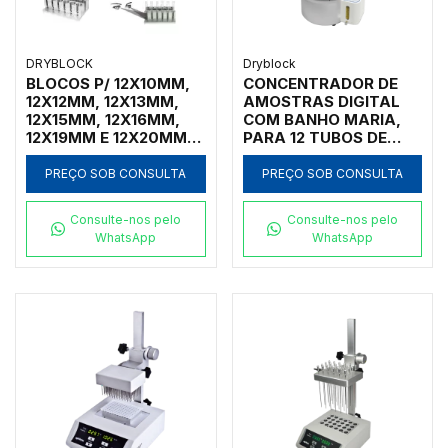
DRYBLOCK
Dryblock
BLOCOS P/ 12X10MM,
CONCENTRADOR DE
12X12MM, 12X13MM,
AMOSTRAS DIGITAL
12X15MM, 12X16MM,
COM BANHO MARIA,
12X19MM E 12X20MM
PARA 12 TUBOS DE
P/ CONCENTRADOR
TESTE (Ø10~ Ø29MM),
AMOSTRAS NK200-1B
FRASCOS CÔNICOS,
PREÇO SOB CONSULTA
PREÇO SOB CONSULTA
TUBOS CENTRÍFUGAS,
CAPACIDADE PARA
Consulte-nos pelo
Consulte-nos pelo
AMOSTRAS DE 1 A 50
WhatsApp
WhatsApp
ML, COM VÁLVULA
REGULADORA DE
FLUXO DE GÁS -
MODELO WT-12-IC