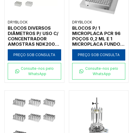
DRYBLOCK
DRYBLOCK
BLOCOS DIVERSOS
BLOCOS P/ 1
DIÂMETROS P/ USO C/
MICROPLACA PCR 96
CONCENTRADOR
POÇOS 0,2 ML E 1
AMOSTRAS NDK200-
MICROPLACA FUNDO
1N E NDK200-2N
CHATO P/
CONCENTRADOR
PREÇO SOB CONSULTA
PREÇO SOB CONSULTA
AMOSTRAS NDK200-
1A
Consulte-nos pelo
Consulte-nos pelo
WhatsApp
WhatsApp