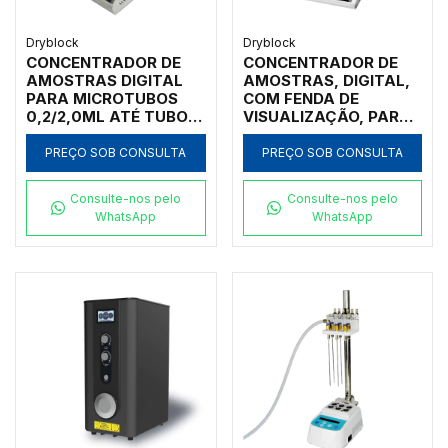
Dryblock
Dryblock
CONCENTRADOR DE
CONCENTRADOR DE
AMOSTRAS DIGITAL
AMOSTRAS, DIGITAL,
PARA MICROTUBOS
COM FENDA DE
0,2/2,0ML ATÉ TUBOS
VISUALIZAÇÃO, PARA
DE 40 MM DE
TUBOS COM
DIÂMETRO COM
DIÂMETRO DE Ø 10 ATÉ
PREÇO SOB CONSULTA
PREÇO SOB CONSULTA
CONTROLADOR DE
Ø20 MM COM
TEMPERATURA E
CONTROLADOR
Consulte-nos pelo
Consulte-nos pelo
VÁLVULA
WhatsApp
WhatsApp
REGULADORA DE
FLUXO COM
CAPACIDADE PARA UM
BLOCO DE AMOSTRAS
- MODELO NDK200-1N-
IC