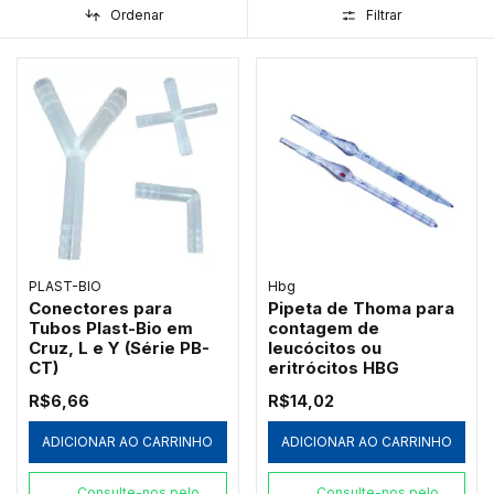
Ordenar
Filtrar
PLAST-BIO
Hbg
Conectores para
Pipeta de Thoma para
Tubos Plast-Bio em
contagem de
Cruz, L e Y (Série PB-
leucócitos ou
CT)
eritrócitos HBG
R$6,66
R$14,02
ADICIONAR AO CARRINHO
ADICIONAR AO CARRINHO
Consulte-nos pelo
Consulte-nos pelo