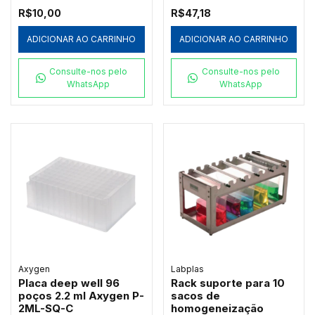
ELISA EIA caixa c/ 8
R$10,00
R$47,18
ADICIONAR AO CARRINHO
ADICIONAR AO CARRINHO
Consulte-nos pelo
Consulte-nos pelo
WhatsApp
WhatsApp
Axygen
Labplas
Placa deep well 96
Rack suporte para 10
poços 2.2 ml Axygen P-
sacos de
2ML-SQ-C
homogeneização