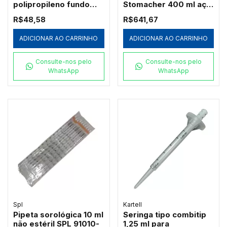
polipropileno fundo
Stomacher 400 ml aço
quadrado livre
inox Labplas SA4-7012
R$48,58
R$641,67
dnase/rnase pacote c/
5
ADICIONAR AO CARRINHO
ADICIONAR AO CARRINHO
Consulte-nos pelo
Consulte-nos pelo
WhatsApp
WhatsApp
Spl
Kartell
Pipeta sorológica 10 ml
Seringa tipo combitip
não estéril SPL 91010-
1,25 ml para