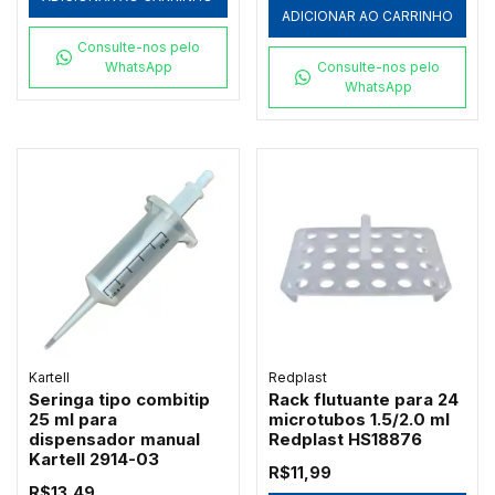
ADICIONAR AO CARRINHO
Consulte-nos pelo
WhatsApp
Consulte-nos pelo
WhatsApp
Kartell
Redplast
Seringa tipo combitip
Rack flutuante para 24
25 ml para
microtubos 1.5/2.0 ml
dispensador manual
Redplast HS18876
Kartell 2914-03
R$11,99
R$13,49