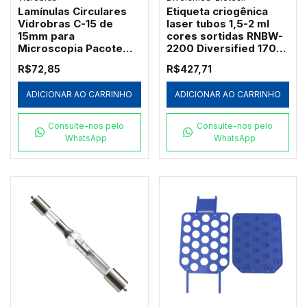
Lamínulas Circulares
Etiqueta criogênica
Vidrobras C-15 de
laser tubos 1,5-2 ml
15mm para
cores sortidas RNBW-
Microscopia Pacote
2200 Diversified 1700
500un
unid
R$72,85
R$427,71
ADICIONAR AO CARRINHO
ADICIONAR AO CARRINHO
Consulte-nos pelo
Consulte-nos pelo
WhatsApp
WhatsApp