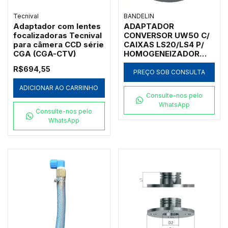
Tecnival
BANDELIN
Adaptador com lentes
ADAPTADOR
focalizadoras Tecnival
CONVERSOR UW50 C/
para câmera CCD série
CAIXAS LS20/LS4 P/
CGA (CGA-CTV)
HOMOGENEIZADOR
ULTRASSÔNICO
R$694,55
HD4050 BANDELIN -
PREÇO SOB CONSULTA
AH-50
ADICIONAR AO CARRINHO
Consulte-nos pelo
WhatsApp
Consulte-nos pelo
WhatsApp