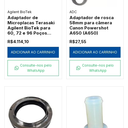
Agilent BioTek
ADC
Adaptador de
Adaptador de rosca
Microplacas Terasaki
58mm para câmera
Agilent BioTek para
Canon Powershot
60, 72 e 96 Poços
A650 (A650)
(7330531)
R$4.114,10
R$27,55
ADICIONAR AO CARRINHO
ADICIONAR AO CARRINHO
Consulte-nos pelo
Consulte-nos pelo
WhatsApp
WhatsApp