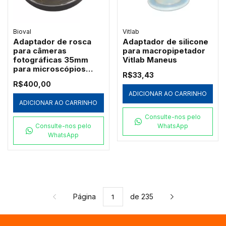
Bioval
Vitlab
Adaptador de rosca
Adaptador de silicone
para câmeras
para macropipetador
fotográficas 35mm
Vitlab Maneus
para microscópios
R$33,43
Bioval (ADAPTER-
R$400,00
35MM)
ADICIONAR AO CARRINHO
ADICIONAR AO CARRINHO
Consulte-nos pelo
Consulte-nos pelo
WhatsApp
WhatsApp
Página
de 235