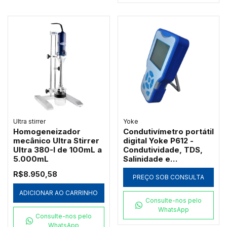
Ultra stirrer
Yoke
Homogeneizador
Condutivímetro portátil
mecânico Ultra Stirrer
digital Yoke P612 -
Ultra 380-I de 100mL a
Condutividade, TDS,
5.000mL
Salinidade e
Resistividade
R$8.950,58
PREÇO SOB CONSULTA
ADICIONAR AO CARRINHO
Consulte-nos pelo
WhatsApp
Consulte-nos pelo
WhatsApp