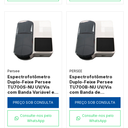
Persee
PERSEE
Espectrofotômetro
Espectrofotômetro
Duplo-Feixe Persee
Duplo-Feixe Persee
TU700S-NU UV/Vis
TU700B-NU UV/Vis
com Banda Variável e
com Banda de
Software UVWin (190 a
Passagem 2nm e
1100nm)
Software UVWin (190 a
PREÇO SOB CONSULTA
PREÇO SOB CONSULTA
1100nm)
Consulte-nos pelo
Consulte-nos pelo
WhatsApp
WhatsApp