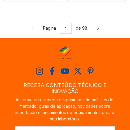
Página
de 98
RECEBA CONTEÚDO TÉCNICO E
INOVAÇÃO
Inscreva-se e receba em primeira mão análises de
mercado, guias de aplicação, novidades sobre
importação e lançamentos de equipamentos para o
seu laboratório.