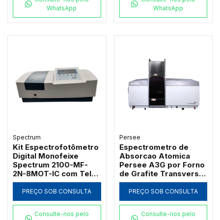
WhatsApp
WhatsApp
Spectrum
Persee
Kit Espectrofotômetro
Espectrometro de
Digital Monofeixe
Absorcao Atomica
Spectrum 2100-MF-
Persee A3G por Forno
2N-8MOT-IC com Tela
de Grafite Transversal
de 7" Banda 2nm 21
com Correcao D2 e SR
CFR e Carrossel 8
PREÇO SOB CONSULTA
PREÇO SOB CONSULTA
Posições
Consulte-nos pelo
Consulte-nos pelo