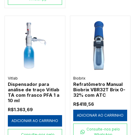
Vitlab
Biobrix
Dispensador para
Refratômetro Manual
análise de traço Vitlab
Biobrix VBR32T Brix 0-
TA com frasco PFA 1 a
32% com ATC
10 ml
R$418,56
R$1.363,69
ADICIONAR AO CARRINHO
ADICIONAR AO CARRINHO
Consulte-nos pelo
Consulte-nos pelo
WhatsApp