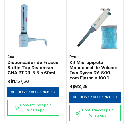
Gna
Dyrex
Dispensador de Frasco
Kit Micropipeta
Bottle Top Dispenser
Monocanal de Volume
GNA BTDR-5 5 a 60mL
Fixo Dyrex DY-500
com Ejetor e 1000
R$1.157,56
Ponteiras Azuis
R$68,26
Redplast 500µL
ADICIONAR AO CARRINHO
ADICIONAR AO CARRINHO
Consulte-nos pelo
WhatsApp
Consulte-nos pelo
WhatsApp