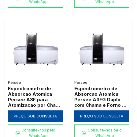
WhatsApp
WhatsApp
Persee
Persee
Espectrometro de
Espectrometro de
Absorcao Atomica
Absorcao Atomica
Persee A3F para
Persee A3FG Duplo
Atomizacao por Chama
com Chama e Forno de
com Queimador de
Grafite Transversal
Titanio
PREÇO SOB CONSULTA
PREÇO SOB CONSULTA
Consulte-nos pelo
Consulte-nos pelo
WhatsApp
WhatsApp