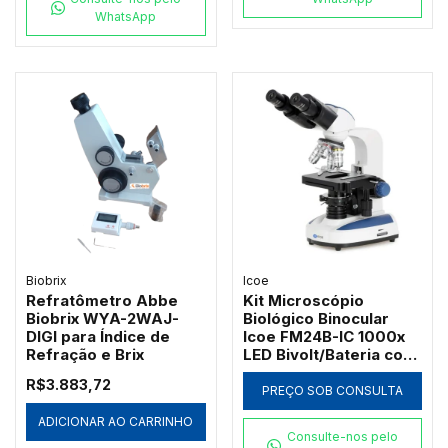
WhatsApp
Biobrix
Icoe
Refratômetro Abbe
Kit Microscópio
Biobrix WYA-2WAJ-
Biológico Binocular
DIGI para Índice de
Icoe FM24B-IC 1000x
Refração e Brix
LED Bivolt/Bateria com
Ótica Acromática
R$3.883,72
PREÇO SOB CONSULTA
ADICIONAR AO CARRINHO
Consulte-nos pelo