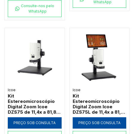
WhatsApp
Consulte-nos pelo
WhatsApp
Icoe
Icoe
Kit
Kit
Estereomicroscópio
Estereomicroscópio
Digital Zoom Icoe
Digital Zoom Icoe
DZS75 de 11,4x a 81,8x
DZS75L de 11,4x a 81,8x
Câmera 4MP Anel LED
Tela Touch 10" 4MP
HDMI Wi-Fi (Sem Tela)
Anel LED HDMI Wi-Fi
PREÇO SOB CONSULTA
PREÇO SOB CONSULTA