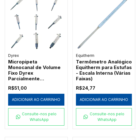
Dyrex
Equitherm
Micropipeta
Termômetro Analógico
Monocanal de Volume
Equitherm para Estufas
Fixo Dyrex
- Escala Interna (Várias
Parcialmente
Faixas)
Autoclavável
R$51,00
R$24,77
ADICIONAR AO CARRINHO
ADICIONAR AO CARRINHO
Consulte-nos pelo
Consulte-nos pelo
WhatsApp
WhatsApp