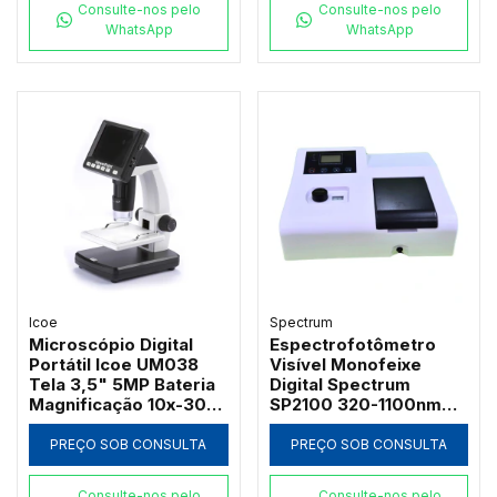
Consulte-nos pelo
Consulte-nos pelo
WhatsApp
WhatsApp
Icoe
Spectrum
Microscópio Digital
Espectrofotômetro
Portátil Icoe UM038
Visível Monofeixe
Tela 3,5" 5MP Bateria
Digital Spectrum
Magnificação 10x-300x
SP2100 320-1100nm
e Iluminação LED
com Suporte 4
Cubetas de 50mm e
PREÇO SOB CONSULTA
PREÇO SOB CONSULTA
Software PC
Consulte-nos pelo
Consulte-nos pelo