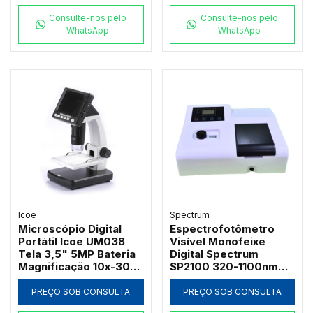
Consulte-nos pelo
Consulte-nos pelo
WhatsApp
WhatsApp
Icoe
Spectrum
Microscópio Digital
Espectrofotômetro
Portátil Icoe UM038
Visível Monofeixe
Tela 3,5" 5MP Bateria
Digital Spectrum
Magnificação 10x-300x
SP2100 320-1100nm
e Iluminação LED
com Suporte 4
Cubetas de 50mm e
PREÇO SOB CONSULTA
PREÇO SOB CONSULTA
Software PC