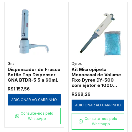
Gna
Dyrex
Dispensador de Frasco
Kit Micropipeta
Bottle Top Dispenser
Monocanal de Volume
GNA BTDR-5 5 a 60mL
Fixo Dyrex DY-500
com Ejetor e 1000
R$1.157,56
Ponteiras Azuis
R$68,26
Redplast 500µL
ADICIONAR AO CARRINHO
ADICIONAR AO CARRINHO
Consulte-nos pelo
WhatsApp
Consulte-nos pelo
WhatsApp