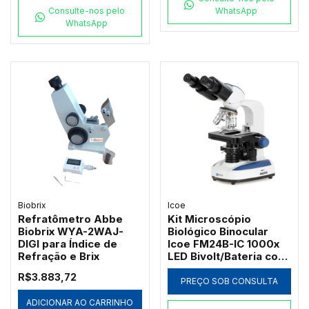
Consulte-nos pelo
WhatsApp
WhatsApp
Biobrix
Icoe
Refratômetro Abbe
Kit Microscópio
Biobrix WYA-2WAJ-
Biológico Binocular
DIGI para Índice de
Icoe FM24B-IC 1000x
Refração e Brix
LED Bivolt/Bateria com
Ótica Acromática
R$3.883,72
PREÇO SOB CONSULTA
ADICIONAR AO CARRINHO