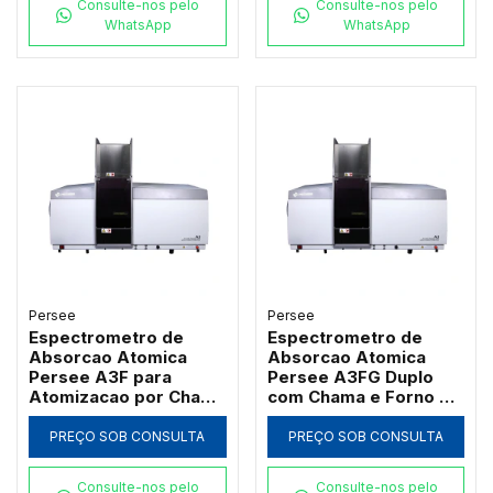
Consulte-nos pelo
Consulte-nos pelo
WhatsApp
WhatsApp
Persee
Persee
Espectrometro de
Espectrometro de
Absorcao Atomica
Absorcao Atomica
Persee A3F para
Persee A3FG Duplo
Atomizacao por Chama
com Chama e Forno de
com Queimador de
Grafite Transversal
Titanio
PREÇO SOB CONSULTA
PREÇO SOB CONSULTA
Consulte-nos pelo
Consulte-nos pelo