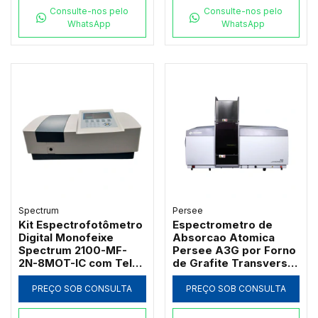
Consulte-nos pelo
Consulte-nos pelo
WhatsApp
WhatsApp
Spectrum
Persee
Kit Espectrofotômetro
Espectrometro de
Digital Monofeixe
Absorcao Atomica
Spectrum 2100-MF-
Persee A3G por Forno
2N-8MOT-IC com Tela
de Grafite Transversal
de 7" Banda 2nm 21
com Correcao D2 e SR
CFR e Carrossel 8
PREÇO SOB CONSULTA
PREÇO SOB CONSULTA
Posições