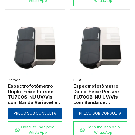
WhatsApp
WhatsApp
Persee
PERSEE
Espectrofotômetro
Espectrofotômetro
Duplo-Feixe Persee
Duplo-Feixe Persee
TU700S-NU UV/Vis
TU700B-NU UV/Vis
com Banda Variável e
com Banda de
Software UVWin (190 a
Passagem 2nm e
1100nm)
Software UVWin (190 a
PREÇO SOB CONSULTA
PREÇO SOB CONSULTA
1100nm)
Consulte-nos pelo
Consulte-nos pelo
WhatsApp
WhatsApp