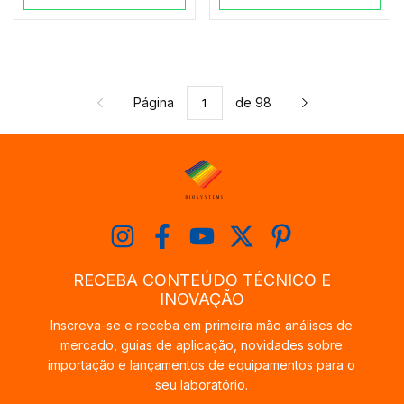
Página
de 98
RECEBA CONTEÚDO TÉCNICO E
INOVAÇÃO
Inscreva-se e receba em primeira mão análises de
mercado, guias de aplicação, novidades sobre
importação e lançamentos de equipamentos para o
seu laboratório.