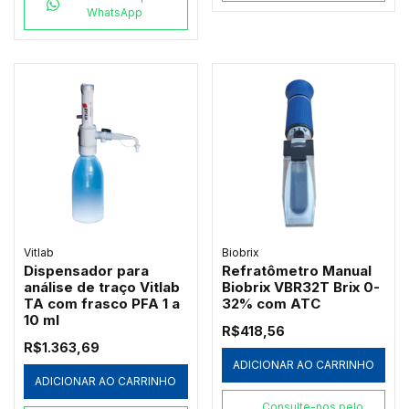
WhatsApp
Vitlab
Biobrix
Dispensador para
Refratômetro Manual
análise de traço Vitlab
Biobrix VBR32T Brix 0-
TA com frasco PFA 1 a
32% com ATC
10 ml
R$418,56
R$1.363,69
ADICIONAR AO CARRINHO
ADICIONAR AO CARRINHO
Consulte-nos pelo