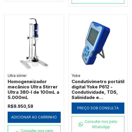
Ultra stirrer
Yoke
Homogeneizador
Condutivímetro portátil
mecânico Ultra Stirrer
digital Yoke P612 -
Ultra 380-I de 100mL a
Condutividade, TDS,
5.000mL
Salinidade e
Resistividade
R$8.950,58
PREÇO SOB CONSULTA
ADICIONAR AO CARRINHO
Consulte-nos pelo
WhatsApp
Consulte-nos pelo