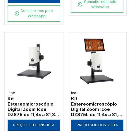
Consulte-nos pelo
WhatsApp
Consulte-nos pelo
WhatsApp
Icoe
Icoe
Kit
Kit
Estereomicroscópio
Estereomicroscópio
Digital Zoom Icoe
Digital Zoom Icoe
DZS75 de 11,4x a 81,8x
DZS75L de 11,4x a 81,8x
Câmera 4MP Anel LED
Tela Touch 10" 4MP
HDMI Wi-Fi (Sem Tela)
Anel LED HDMI Wi-Fi
PREÇO SOB CONSULTA
PREÇO SOB CONSULTA