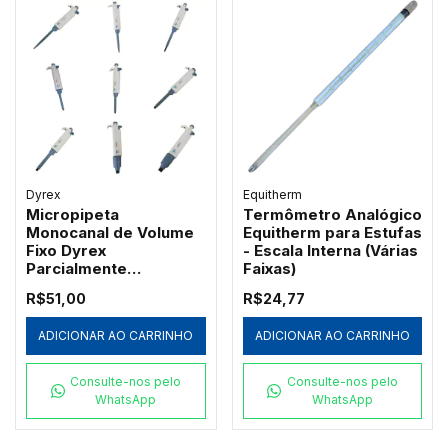
Dyrex
Equitherm
Micropipeta
Termômetro Analógico
Monocanal de Volume
Equitherm para Estufas
Fixo Dyrex
- Escala Interna (Várias
Parcialmente
Faixas)
Autoclavável
R$51,00
R$24,77
ADICIONAR AO CARRINHO
ADICIONAR AO CARRINHO
Consulte-nos pelo
Consulte-nos pelo
WhatsApp
WhatsApp