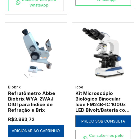
WhatsApp
Biobrix
Icoe
Refratômetro Abbe
Kit Microscópio
Biobrix WYA-2WAJ-
Biológico Binocular
DIGI para Índice de
Icoe FM24B-IC 1000x
Refração e Brix
LED Bivolt/Bateria com
Ótica Acromática
R$3.883,72
PREÇO SOB CONSULTA
ADICIONAR AO CARRINHO
Consulte-nos pelo