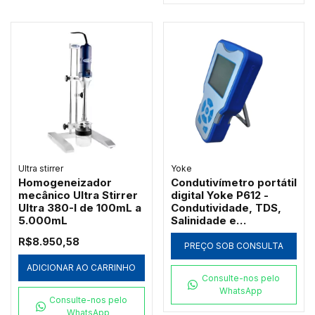
Ultra stirrer
Yoke
Homogeneizador
Condutivímetro portátil
mecânico Ultra Stirrer
digital Yoke P612 -
Ultra 380-I de 100mL a
Condutividade, TDS,
5.000mL
Salinidade e
Resistividade
R$8.950,58
PREÇO SOB CONSULTA
ADICIONAR AO CARRINHO
Consulte-nos pelo
WhatsApp
Consulte-nos pelo
WhatsApp