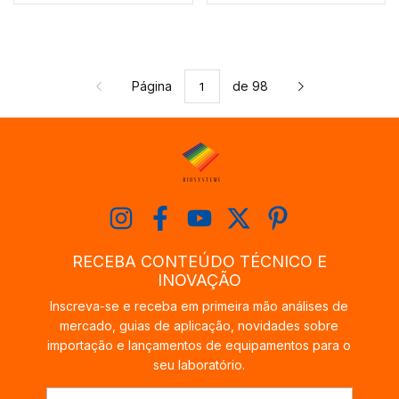
Página
de 98
RECEBA CONTEÚDO TÉCNICO E
INOVAÇÃO
Inscreva-se e receba em primeira mão análises de
mercado, guias de aplicação, novidades sobre
importação e lançamentos de equipamentos para o
seu laboratório.