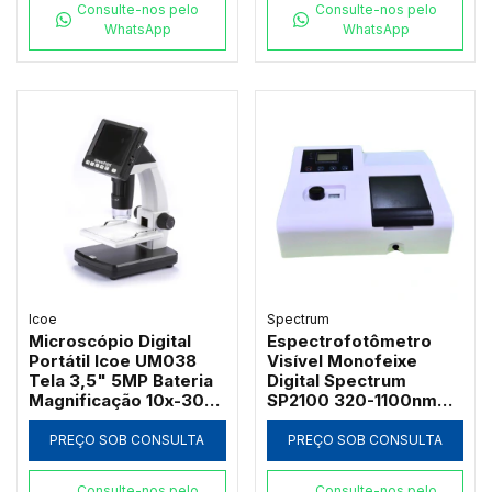
Consulte-nos pelo
Consulte-nos pelo
WhatsApp
WhatsApp
Icoe
Spectrum
Microscópio Digital
Espectrofotômetro
Portátil Icoe UM038
Visível Monofeixe
Tela 3,5" 5MP Bateria
Digital Spectrum
Magnificação 10x-300x
SP2100 320-1100nm
e Iluminação LED
com Suporte 4
Cubetas de 50mm e
PREÇO SOB CONSULTA
PREÇO SOB CONSULTA
Software PC
Consulte-nos pelo
Consulte-nos pelo