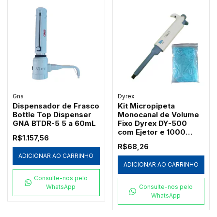
Gna
Dyrex
Dispensador de Frasco
Kit Micropipeta
Bottle Top Dispenser
Monocanal de Volume
GNA BTDR-5 5 a 60mL
Fixo Dyrex DY-500
com Ejetor e 1000
R$1.157,56
Ponteiras Azuis
R$68,26
Redplast 500µL
ADICIONAR AO CARRINHO
ADICIONAR AO CARRINHO
Consulte-nos pelo
WhatsApp
Consulte-nos pelo
WhatsApp