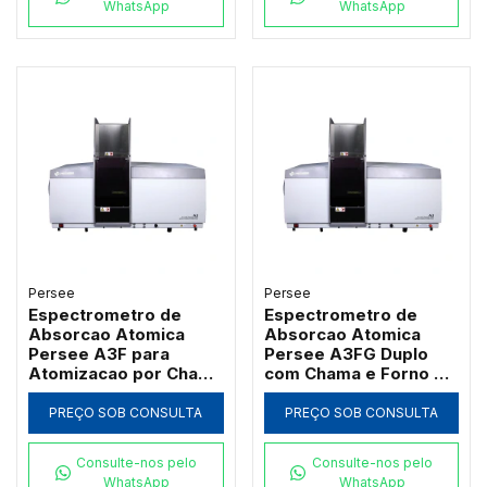
WhatsApp
WhatsApp
Persee
Persee
Espectrometro de
Espectrometro de
Absorcao Atomica
Absorcao Atomica
Persee A3F para
Persee A3FG Duplo
Atomizacao por Chama
com Chama e Forno de
com Queimador de
Grafite Transversal
Titanio
PREÇO SOB CONSULTA
PREÇO SOB CONSULTA
Consulte-nos pelo
Consulte-nos pelo
WhatsApp
WhatsApp