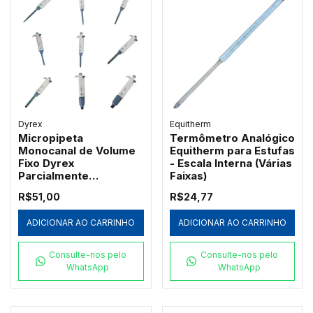
Dyrex
Equitherm
Micropipeta
Termômetro Analógico
Monocanal de Volume
Equitherm para Estufas
Fixo Dyrex
- Escala Interna (Várias
Parcialmente
Faixas)
Autoclavável
R$51,00
R$24,77
ADICIONAR AO CARRINHO
ADICIONAR AO CARRINHO
Consulte-nos pelo
Consulte-nos pelo
WhatsApp
WhatsApp