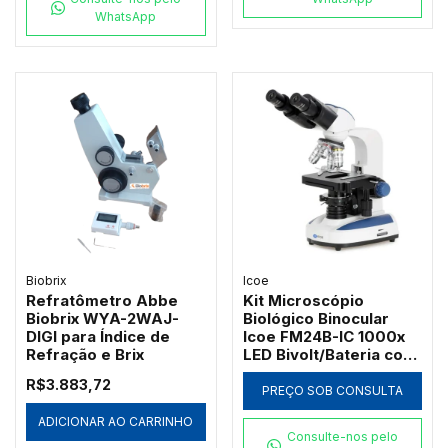
WhatsApp
Biobrix
Icoe
Refratômetro Abbe
Kit Microscópio
Biobrix WYA-2WAJ-
Biológico Binocular
DIGI para Índice de
Icoe FM24B-IC 1000x
Refração e Brix
LED Bivolt/Bateria com
Ótica Acromática
R$3.883,72
PREÇO SOB CONSULTA
ADICIONAR AO CARRINHO
Consulte-nos pelo