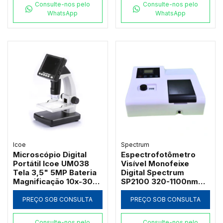
Consulte-nos pelo
Consulte-nos pelo
WhatsApp
WhatsApp
Icoe
Spectrum
Microscópio Digital
Espectrofotômetro
Portátil Icoe UM038
Visível Monofeixe
Tela 3,5" 5MP Bateria
Digital Spectrum
Magnificação 10x-300x
SP2100 320-1100nm
e Iluminação LED
com Suporte 4
Cubetas de 50mm e
PREÇO SOB CONSULTA
PREÇO SOB CONSULTA
Software PC
Consulte-nos pelo
Consulte-nos pelo