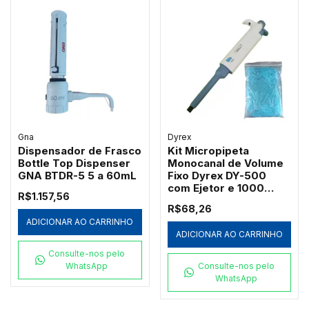
Gna
Dyrex
Dispensador de Frasco
Kit Micropipeta
Bottle Top Dispenser
Monocanal de Volume
GNA BTDR-5 5 a 60mL
Fixo Dyrex DY-500
com Ejetor e 1000
R$1.157,56
Ponteiras Azuis
R$68,26
Redplast 500µL
ADICIONAR AO CARRINHO
ADICIONAR AO CARRINHO
Consulte-nos pelo
WhatsApp
Consulte-nos pelo
WhatsApp