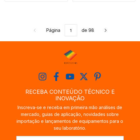
Página
de 98
RECEBA CONTEÚDO TÉCNICO E
INOVAÇÃO
Inscreva-se e receba em primeira mão análises de
mercado, guias de aplicação, novidades sobre
importação e lançamentos de equipamentos para o
seu laboratório.