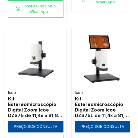
WhatsApp
Consulte-nos pelo
WhatsApp
Icoe
Icoe
Kit
Kit
Estereomicroscópio
Estereomicroscópio
Digital Zoom Icoe
Digital Zoom Icoe
DZS75 de 11,4x a 81,8x
DZS75L de 11,4x a 81,8x
Câmera 4MP Anel LED
Tela Touch 10" 4MP
HDMI Wi-Fi (Sem Tela)
Anel LED HDMI Wi-Fi
PREÇO SOB CONSULTA
PREÇO SOB CONSULTA