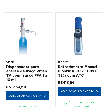
Vitlab
Biobrix
Dispensador para
Refratômetro Manual
análise de traço Vitlab
Biobrix VBR32T Brix 0-
TA com frasco PFA 1 a
32% com ATC
10 ml
R$418,56
R$1.363,69
ADICIONAR AO CARRINHO
ADICIONAR AO CARRINHO
Consulte-nos pelo
Consulte-nos pelo
WhatsApp