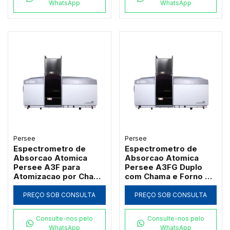
WhatsApp
WhatsApp
Persee
Persee
Espectrometro de
Espectrometro de
Absorcao Atomica
Absorcao Atomica
Persee A3F para
Persee A3FG Duplo
Atomizacao por Chama
com Chama e Forno de
com Queimador de
Grafite Transversal
Titanio
PREÇO SOB CONSULTA
PREÇO SOB CONSULTA
Consulte-nos pelo
Consulte-nos pelo
WhatsApp
WhatsApp