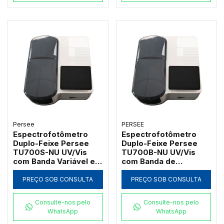
Persee
PERSEE
Espectrofotômetro
Espectrofotômetro
Duplo-Feixe Persee
Duplo-Feixe Persee
TU700S-NU UV/Vis
TU700B-NU UV/Vis
com Banda Variável e
com Banda de
Software UVWin (190 a
Passagem 2nm e
1100nm)
Software UVWin (190 a
PREÇO SOB CONSULTA
PREÇO SOB CONSULTA
1100nm)
Consulte-nos pelo
Consulte-nos pelo
WhatsApp
WhatsApp