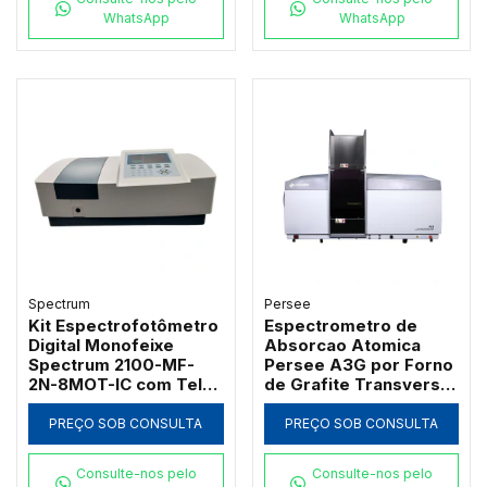
WhatsApp
WhatsApp
Spectrum
Persee
Kit Espectrofotômetro
Espectrometro de
Digital Monofeixe
Absorcao Atomica
Spectrum 2100-MF-
Persee A3G por Forno
2N-8MOT-IC com Tela
de Grafite Transversal
de 7" Banda 2nm 21
com Correcao D2 e SR
CFR e Carrossel 8
PREÇO SOB CONSULTA
PREÇO SOB CONSULTA
Posições
Consulte-nos pelo
Consulte-nos pelo