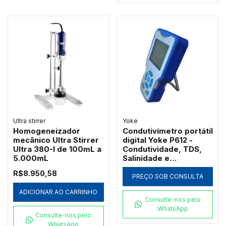
Ultra stirrer
Yoke
Homogeneizador
Condutivímetro portátil
mecânico Ultra Stirrer
digital Yoke P612 -
Ultra 380-I de 100mL a
Condutividade, TDS,
5.000mL
Salinidade e
Resistividade
R$8.950,58
PREÇO SOB CONSULTA
ADICIONAR AO CARRINHO
Consulte-nos pelo
WhatsApp
Consulte-nos pelo
WhatsApp