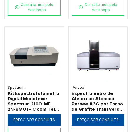
Consulte-nos pelo
Consulte-nos pelo
WhatsApp
WhatsApp
Spectrum
Persee
Kit Espectrofotômetro
Espectrometro de
Digital Monofeixe
Absorcao Atomica
Spectrum 2100-MF-
Persee A3G por Forno
2N-8MOT-IC com Tela
de Grafite Transversal
de 7" Banda 2nm 21
com Correcao D2 e SR
CFR e Carrossel 8
PREÇO SOB CONSULTA
PREÇO SOB CONSULTA
Posições