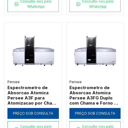
Consulte-nos pelo
Consulte-nos pelo
WhatsApp
WhatsApp
Persee
Persee
Espectrometro de
Espectrometro de
Absorcao Atomica
Absorcao Atomica
Persee A3F para
Persee A3FG Duplo
Atomizacao por Chama
com Chama e Forno de
com Queimador de
Grafite Transversal
Titanio
PREÇO SOB CONSULTA
PREÇO SOB CONSULTA
Consulte-nos pelo
Consulte-nos pelo