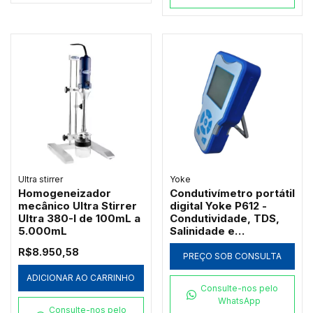
Ultra stirrer
Yoke
Homogeneizador
Condutivímetro portátil
mecânico Ultra Stirrer
digital Yoke P612 -
Ultra 380-I de 100mL a
Condutividade, TDS,
5.000mL
Salinidade e
Resistividade
R$8.950,58
PREÇO SOB CONSULTA
ADICIONAR AO CARRINHO
Consulte-nos pelo
WhatsApp
Consulte-nos pelo