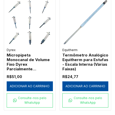
Dyrex
Equitherm
Micropipeta
Termômetro Analógico
Monocanal de Volume
Equitherm para Estufas
Fixo Dyrex
- Escala Interna (Várias
Parcialmente
Faixas)
Autoclavável
R$51,00
R$24,77
ADICIONAR AO CARRINHO
ADICIONAR AO CARRINHO
Consulte-nos pelo
Consulte-nos pelo
WhatsApp
WhatsApp