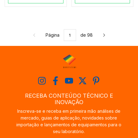
Página
de 98
RECEBA CONTEÚDO TÉCNICO E
INOVAÇÃO
Inscreva-se e receba em primeira mão análises de
mercado, guias de aplicação, novidades sobre
importação e lançamentos de equipamentos para o
seu laboratório.