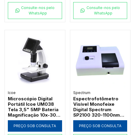
Consulte-nos pelo
Consulte-nos pelo
WhatsApp
WhatsApp
Icoe
Spectrum
Microscópio Digital
Espectrofotômetro
Portátil Icoe UM038
Visível Monofeixe
Tela 3,5" 5MP Bateria
Digital Spectrum
Magnificação 10x-300x
SP2100 320-1100nm
e Iluminação LED
com Suporte 4
Cubetas de 50mm e
PREÇO SOB CONSULTA
PREÇO SOB CONSULTA
Software PC