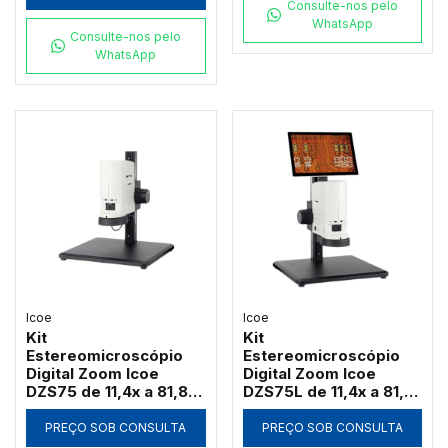
Consulte-nos pelo
WhatsApp
Consulte-nos pelo
WhatsApp
Icoe
Icoe
Kit
Kit
Estereomicroscópio
Estereomicroscópio
Digital Zoom Icoe
Digital Zoom Icoe
DZS75 de 11,4x a 81,8x
DZS75L de 11,4x a 81,8x
Câmera 4MP Anel LED
Tela Touch 10" 4MP
HDMI Wi-Fi (Sem Tela)
Anel LED HDMI Wi-Fi
PREÇO SOB CONSULTA
PREÇO SOB CONSULTA