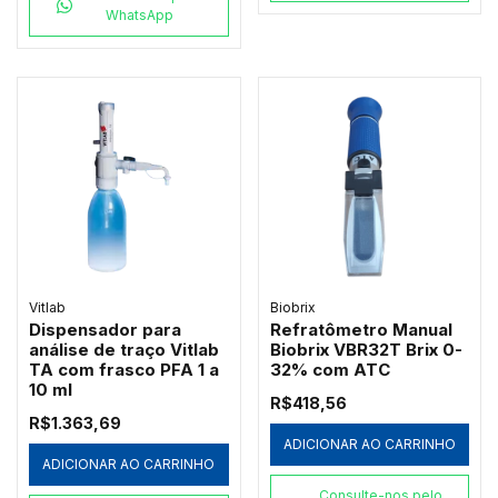
WhatsApp
Vitlab
Biobrix
Dispensador para
Refratômetro Manual
análise de traço Vitlab
Biobrix VBR32T Brix 0-
TA com frasco PFA 1 a
32% com ATC
10 ml
R$418,56
R$1.363,69
ADICIONAR AO CARRINHO
ADICIONAR AO CARRINHO
Consulte-nos pelo