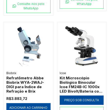
Consulte-nos pelo
WhatsApp
WhatsApp
Biobrix
Icoe
Refratômetro Abbe
Kit Microscópio
Biobrix WYA-2WAJ-
Biológico Binocular
DIGI para Índice de
Icoe FM24B-IC 1000x
Refração e Brix
LED Bivolt/Bateria com
Ótica Acromática
R$3.883,72
PREÇO SOB CONSULTA
ADICIONAR AO CARRINHO