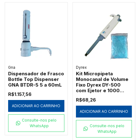
Gna
Dyrex
Dispensador de Frasco
Kit Micropipeta
Bottle Top Dispenser
Monocanal de Volume
GNA BTDR-5 5 a 60mL
Fixo Dyrex DY-500
com Ejetor e 1000
R$1.157,56
Ponteiras Azuis
R$68,26
Redplast 500µL
ADICIONAR AO CARRINHO
ADICIONAR AO CARRINHO
Consulte-nos pelo
WhatsApp
Consulte-nos pelo
WhatsApp