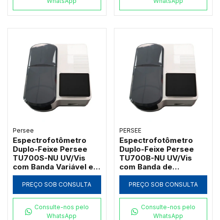
WhatsApp
WhatsApp
Persee
PERSEE
Espectrofotômetro
Espectrofotômetro
Duplo-Feixe Persee
Duplo-Feixe Persee
TU700S-NU UV/Vis
TU700B-NU UV/Vis
com Banda Variável e
com Banda de
Software UVWin (190 a
Passagem 2nm e
1100nm)
Software UVWin (190 a
PREÇO SOB CONSULTA
PREÇO SOB CONSULTA
1100nm)
Consulte-nos pelo
Consulte-nos pelo
WhatsApp
WhatsApp