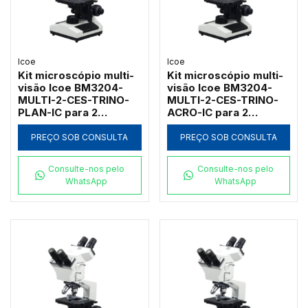
Icoe
Icoe
Kit microscópio multi-
Kit microscópio multi-
visão Icoe BM3204-
visão Icoe BM3204-
MULTI-2-CES-TRINO-
MULTI-2-CES-TRINO-
PLAN-IC para 2
ACRO-IC para 2
observadores com
observadores com
campo escuro a seco e
campo escuro a seco e
PREÇO SOB CONSULTA
PREÇO SOB CONSULTA
objetivas
cabeçote trinocular
planacromáticas 1000x
1000x
Consulte-nos pelo
Consulte-nos pelo
WhatsApp
WhatsApp