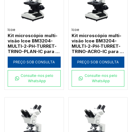
Icoe
Icoe
Kit microscópio multi-
Kit microscópio multi-
visão Icoe BM3204-
visão Icoe BM3204-
MULTI-2-PH-TURRET-
MULTI-2-PH-TURRET-
TRINO-PLAN-IC para 2
TRINO-ACRO-IC para 2
observadores com
observadores com
contraste de fase
contraste de fase
PREÇO SOB CONSULTA
PREÇO SOB CONSULTA
turret e
turret e trinocular
planacromáticas
Consulte-nos pelo
Consulte-nos pelo
WhatsApp
WhatsApp