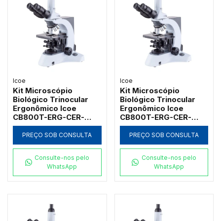
Icoe
Icoe
Kit Microscópio
Kit Microscópio
Biológico Trinocular
Biológico Trinocular
Ergonômico Icoe
Ergonômico Icoe
CB800T-ERG-CER-
CB800T-ERG-CER-
6PLI-RV6-H30W-KH-
6PLI-RV6-100W-KH-
1000X-IC com 6
1000X-IC com 6
PREÇO SOB CONSULTA
PREÇO SOB CONSULTA
Objetivas, Platina
Objetivas, Platina
Cerâmica e Iluminação
Cerâmica e Iluminação
Consulte-nos pelo
Consulte-nos pelo
Koehler 3
Halogênia
WhatsApp
WhatsApp