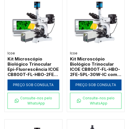
Icoe
Icoe
Kit Microscópio
Kit Microscópio
Biológico Trinocular
Biológico Trinocular
Epi-Fluorescência ICOE
ICOE CB800T-FL-HBO-
CB800T-FL-HBO-2FE-
2FE-5PL-30W-IC com
6PL-100W-IC com
Sistema de Epi-
Lâmpada de Mercúrio
Fluorescência
PREÇO SOB CONSULTA
PREÇO SOB CONSULTA
100W e 6 Objetivas
Lâmpada Mercúrio
Infinitas
100W e 5 Objetivas
Consulte-nos pelo
Consulte-nos pelo
WhatsApp
WhatsApp