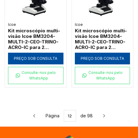
Icoe
Icoe
Kit microscópio multi-
Kit microscópio multi-
visão Icoe BM3204-
visão Icoe BM3204-
MULTI-2-CEO-TRINO-
MULTI-2-CEO-TRINO-
ACRO-IC para 2
ACRO-IC para 2
observadores com
observadores com
campo escuro a óleo e
campo escuro a óleo e
PREÇO SOB CONSULTA
PREÇO SOB CONSULTA
cabeçote trinocular
cabeçote trinocular
1000x
1000x
Consulte-nos pelo
Consulte-nos pelo
WhatsApp
WhatsApp
Página
de 98