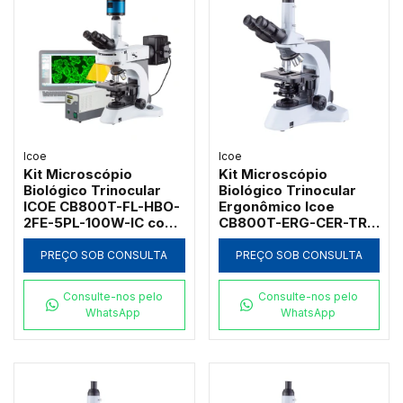
Icoe
Icoe
Kit Microscópio
Kit Microscópio
Biológico Trinocular
Biológico Trinocular
ICOE CB800T-FL-HBO-
Ergonômico Icoe
2FE-5PL-100W-IC com
CB800T-ERG-CER-TRI-
Sistema de Epi-
6PLI-RV6-L5W-KH-
Fluorescência
1000X-IC com 6
PREÇO SOB CONSULTA
PREÇO SOB CONSULTA
Lâmpada Mercúrio
Objetivas, Platina
100W e Halogênio
Cerâmica e Iluminação
Consulte-nos pelo
Consulte-nos pelo
100W
LED 5W
WhatsApp
WhatsApp