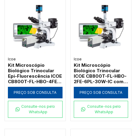
Icoe
Icoe
Kit Microscópio
Kit Microscópio
Biológico Trinocular
Biológico Trinocular
Epi-Fluorescência ICOE
ICOE CB800T-FL-HBO-
CB800T-FL-HBO-4FE-
2FE-6PL-30W-IC com
5PL-100W-IC com 4
Sistema de Epi-
Filtros e 5 Objetivas
Fluorescência
PREÇO SOB CONSULTA
PREÇO SOB CONSULTA
Plan IOS
Lâmpada Mercúrio
100W e 6 Objetivas
Consulte-nos pelo
Consulte-nos pelo
WhatsApp
WhatsApp