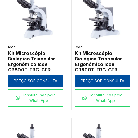
Icoe
Icoe
Kit Microscópio
Kit Microscópio
Biológico Trinocular
Biológico Trinocular
Ergonômico Icoe
Ergonômico Icoe
CB800T-ERG-CER-
CB800T-ERG-CER-
5PL-LED-K-1000X-IC
5PL-30W-K-1000X-IC
com Platina Cerâmica e
com Platina Cerâmica e
PREÇO SOB CONSULTA
PREÇO SOB CONSULTA
Iluminação Koehler LED
Iluminação Koehler
5W
1000x
Consulte-nos pelo
Consulte-nos pelo
WhatsApp
WhatsApp