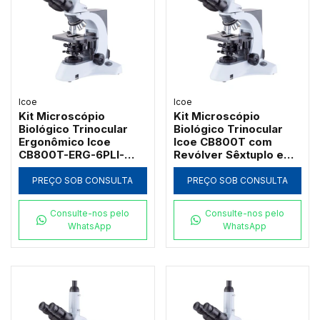
Icoe
Icoe
Kit Microscópio
Kit Microscópio
Biológico Trinocular
Biológico Trinocular
Ergonômico Icoe
Icoe CB800T com
CB800T-ERG-6PLI-
Revólver Sêxtuplo e
RV6-L5W-KH-1000X-IC
Iluminação LED 5W
com Iluminação
PREÇO SOB CONSULTA
PREÇO SOB CONSULTA
Koehler LED 5W 1000x
Consulte-nos pelo
Consulte-nos pelo
WhatsApp
WhatsApp