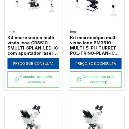
Icoe
Icoe
Kit microscópio multi-
Kit microscópio multi-
visão Icoe CB8510-
visão Icoe BM3510-
5MULTI-6PLAN-LED-IC
MULTI-5-PH-TURRET-
com apontador laser
POL-TRINO-PLAN-IC
revólver de 6 objetivas
com contraste de fase
infinitas e LED
turret polarização e
PREÇO SOB CONSULTA
PREÇO SOB CONSULTA
plano LED
Consulte-nos pelo
Consulte-nos pelo
WhatsApp
WhatsApp