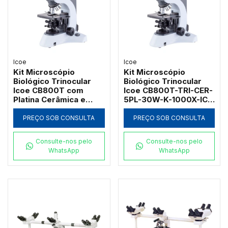
Icoe
Icoe
Kit Microscópio
Kit Microscópio
Biológico Trinocular
Biológico Trinocular
Icoe CB800T com
Icoe CB800T-TRI-CER-
Platina Cerâmica e
5PL-30W-K-1000X-IC
Iluminação LED 5W
com Platina Cerâmica e
Iluminação Halogênica
PREÇO SOB CONSULTA
PREÇO SOB CONSULTA
Kohler
Consulte-nos pelo
Consulte-nos pelo
WhatsApp
WhatsApp