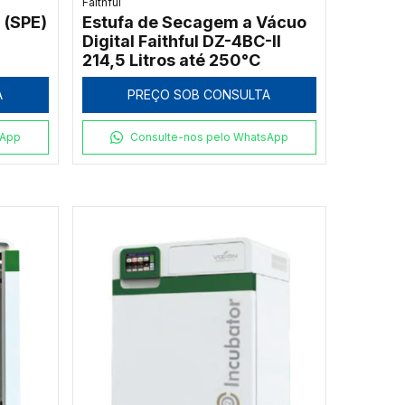
Faithful
 (SPE)
Estufa de Secagem a Vácuo
Digital Faithful DZ-4BC-II
214,5 Litros até 250°C
A
PREÇO SOB CONSULTA
sApp
Consulte-nos pelo WhatsApp