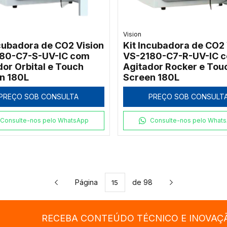
Vision
ncubadora de CO2 Vision
Kit Incubadora de CO2 
80-C7-S-UV-IC com
VS-2180-C7-R-UV-IC 
dor Orbital e Touch
Agitador Rocker e Tou
n 180L
Screen 180L
PREÇO SOB CONSULTA
PREÇO SOB CONSULT
Consulte-nos pelo WhatsApp
Consulte-nos pelo What
Página
de 98
RECEBA CONTEÚDO TÉCNICO E INOVAÇ