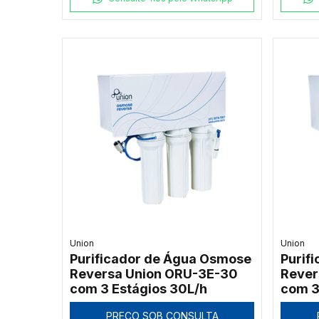
Union
Union
Purificador de Água Osmose
Purif
Reversa Union ORU-3E-30
Rever
com 3 Estágios 30L/h
com 3
PREÇO SOB CONSULTA