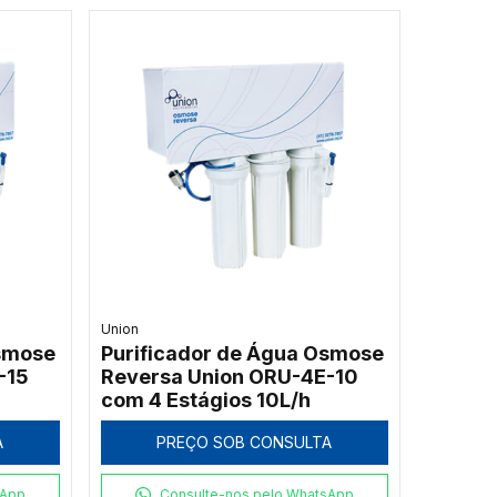
Union
Osmose
Purificador de Água Osmose
-15
Reversa Union ORU-4E-10
com 4 Estágios 10L/h
A
PREÇO SOB CONSULTA
sApp
Consulte-nos pelo WhatsApp