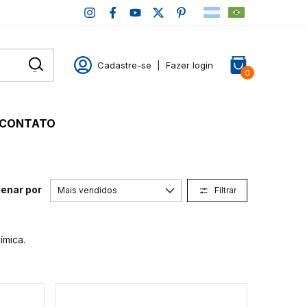
Cadastre-se
|
Fazer login
0
CONTATO
enar por
Filtrar
ímica.