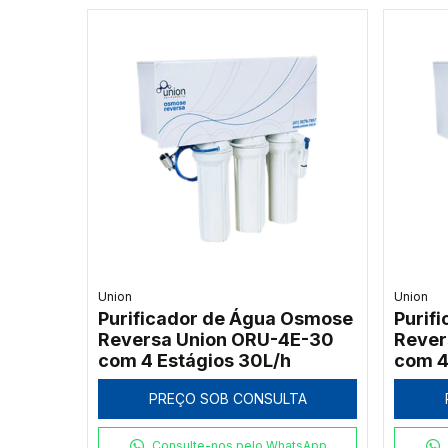
Union
Union
Purificador de Água Osmose
Purif
Reversa Union ORU-4E-30
Rever
com 4 Estágios 30L/h
com 4
PREÇO SOB CONSULTA
Consulte-nos pelo WhatsApp