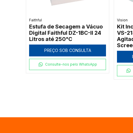
Faithful
Vision
Estufa de Secagem a Vácuo
Kit I
Digital Faithful DZ-1BC-II 24
VS-21
Litros até 250°C
Agita
Scree
PREÇO SOB CONSULTA
Consulte-nos pelo WhatsApp