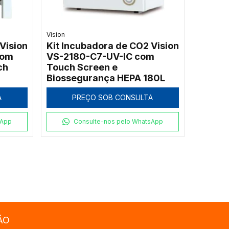
Vision
Vision
Kit Incubadora de CO2 Vision
com
VS-2180-C7-UV-IC com
ch
Touch Screen e
Biossegurança HEPA 180L
A
PREÇO SOB CONSULTA
sApp
Consulte-nos pelo WhatsApp
ÃO