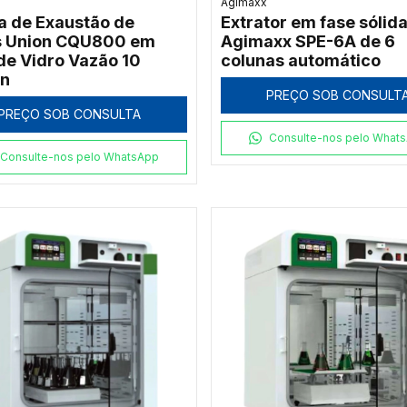
Agimaxx
a de Exaustão de
Extrator em fase sólida
 Union CQU800 em
Agimaxx SPE-6A de 6
 de Vidro Vazão 10
colunas automático
in
PREÇO SOB CONSULT
PREÇO SOB CONSULTA
Consulte-nos pelo What
Consulte-nos pelo WhatsApp