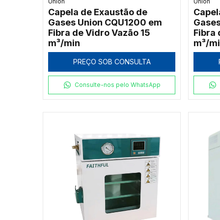
Union
Union
Capela de Exaustão de
Capel
Gases Union CQU1200 em
Gases
Fibra de Vidro Vazão 15
Fibra
m³/min
m³/m
PREÇO SOB CONSULTA
Consulte-nos pelo WhatsApp