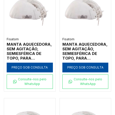
Fisatom
Fisatom
MANTA AQUECEDORA,
MANTA AQUECEDORA,
SEM AGITAÇÃO,
SEM AGITAÇÃO,
SEMIESFÉRICA DE
SEMIESFÉRICA DE
TOPO, PARA
TOPO, PARA
UTILIZAÇÃO COM
UTILIZAÇÃO COM
BALÕES DE 24000ML
BALÕES DE 12000ML
PREÇO SOB CONSULTA
PREÇO SOB CONSULTA
COM ATÉ 3
COM ATÉ 3
GARGALOS, COM
GARGALOS, COM
Consulte-nos pelo
Consulte-nos pelo
REGULADOR
REGULADOR
WhatsApp
WhatsApp
ANALÓGICO DE
ANALÓGICO DE
POTÊNCIA ATÉ 300ºC,
POTÊNCIA ATÉ 300ºC,
CLASSE 300, 220V -
CLASSE 300, 220V -
MODELO 024082-IC
MODELO 012082-IC