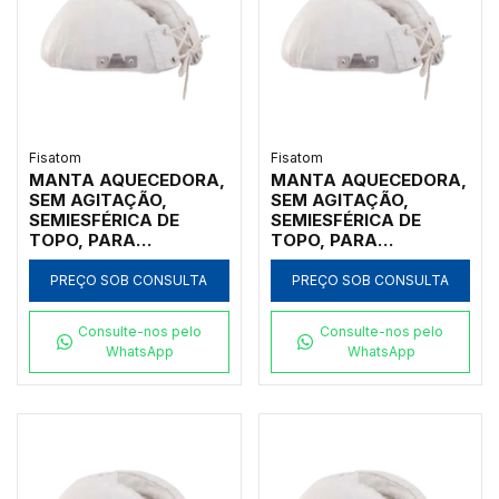
Fisatom
Fisatom
MANTA AQUECEDORA,
MANTA AQUECEDORA,
SEM AGITAÇÃO,
SEM AGITAÇÃO,
SEMIESFÉRICA DE
SEMIESFÉRICA DE
TOPO, PARA
TOPO, PARA
UTILIZAÇÃO COM
UTILIZAÇÃO COM
BALÕES DE 5000ML
BALÕES DE 3000ML
PREÇO SOB CONSULTA
PREÇO SOB CONSULTA
COM ATÉ 3
COM ATÉ 3
GARGALOS, COM
GARGALOS, COM
Consulte-nos pelo
Consulte-nos pelo
REGULADOR
REGULADOR
WhatsApp
WhatsApp
ANALÓGICO DE
ANALÓGICO DE
POTÊNCIA ATÉ 300ºC,
POTÊNCIA ATÉ 300ºC,
CLASSE 300, 110V -
CLASSE 300, 220V -
MODELO 006581-IC
MODELO 003082-IC