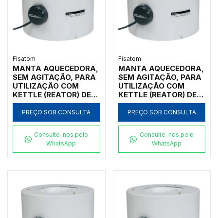
Fisatom
Fisatom
MANTA AQUECEDORA,
MANTA AQUECEDORA,
SEM AGITAÇÃO, PARA
SEM AGITAÇÃO, PARA
UTILIZAÇÃO COM
UTILIZAÇÃO COM
KETTLE (REATOR) DE
KETTLE (REATOR) DE
500ML, COM
500ML, COM
REGULADOR
REGULADOR
PREÇO SOB CONSULTA
PREÇO SOB CONSULTA
ANALÓGICO DE
ANALÓGICO DE
POTÊNCIA ATÉ 300ºC,
POTÊNCIA ATÉ 300ºC,
Consulte-nos pelo
Consulte-nos pelo
CLASSE 300, 220V -
CLASSE 300, 110V -
WhatsApp
WhatsApp
MODELO 000552
MODELO 000551