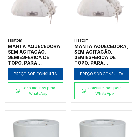
Fisatom
Fisatom
MANTA AQUECEDORA,
MANTA AQUECEDORA,
SEM AGITAÇÃO,
SEM AGITAÇÃO,
SEMIESFÉRICA DE
SEMIESFÉRICA DE
TOPO, PARA
TOPO, PARA
UTILIZAÇÃO COM
UTILIZAÇÃO COM
BALÕES DE 2000ML
BALÕES DE 1000ML
PREÇO SOB CONSULTA
PREÇO SOB CONSULTA
COM ATÉ 3
COM ATÉ 3
GARGALOS, COM
GARGALOS, COM
Consulte-nos pelo
Consulte-nos pelo
REGULADOR
REGULADOR
WhatsApp
WhatsApp
ANALÓGICO DE
ANALÓGICO DE
POTÊNCIA ATÉ 300ºC,
POTÊNCIA ATÉ 300ºC,
CLASSE 300, 110V -
CLASSE 300, 220V -
MODELO 002081-IC
MODELO 001082-IC