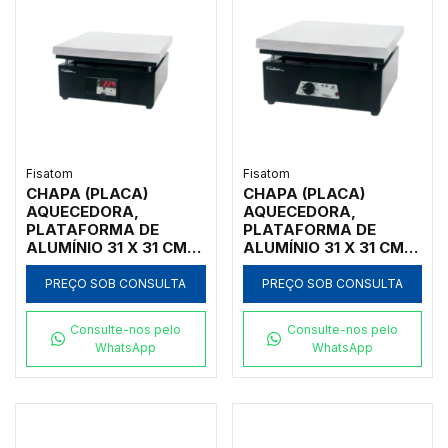
Fisatom
Fisatom
CHAPA (PLACA)
CHAPA (PLACA)
AQUECEDORA,
AQUECEDORA,
PLATAFORMA DE
PLATAFORMA DE
ALUMÍNIO 31 X 31 CM,
ALUMÍNIO 31 X 31 CM,
AQUECIMENTO DE
AQUECIMENTO DE
50°C A 360°C,
50°C A 360°C,
PREÇO SOB CONSULTA
PREÇO SOB CONSULTA
TERMOSTATO
TERMOSTATO
DIGITAL, 220V -
ANALÓGICO, 220V -
Consulte-nos pelo
Consulte-nos pelo
MODELO 0509D2
MODELO 005092
WhatsApp
WhatsApp