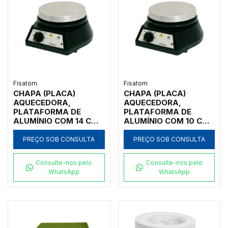
Fisatom
Fisatom
CHAPA (PLACA)
CHAPA (PLACA)
AQUECEDORA,
AQUECEDORA,
PLATAFORMA DE
PLATAFORMA DE
ALUMÍNIO COM 14 CM
ALUMÍNIO COM 10 CM
DE DIÂMETRO,
DE DIÂMETRO,
AQUECIMENTO DE
AQUECIMENTO DE
PREÇO SOB CONSULTA
PREÇO SOB CONSULTA
50°C A 360°C,
50°C A 360°C,
TERMOSTATO
TERMOSTATO
Consulte-nos pelo
Consulte-nos pelo
ANALÓGICO, 220V -
ANALÓGICO, 220V -
WhatsApp
WhatsApp
MODELO 005022
MODELO 005012