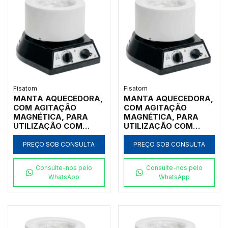
Fisatom
Fisatom
MANTA AQUECEDORA,
MANTA AQUECEDORA,
COM AGITAÇÃO
COM AGITAÇÃO
MAGNÉTICA, PARA
MAGNÉTICA, PARA
UTILIZAÇÃO COM
UTILIZAÇÃO COM
BALÕES DE FUNDO
BALÕES DE FUNDO
REDONDO DE 2.000ML,
REDONDO DE 1.000ML,
PREÇO SOB CONSULTA
PREÇO SOB CONSULTA
COM REGULADOR
COM REGULADOR
ELETRÔNICO
ELETRÔNICO
Consulte-nos pelo
Consulte-nos pelo
ANALÓGICO
ANALÓGICO
WhatsApp
WhatsApp
INCORPORADO
INCORPORADO
ROTAÇÃO E
ROTAÇÃO E
TEMPERATURA ATÉ
TEMPERATURA ATÉ
300ºC, CLASSE 300,
300ºC, CLASSE 300,
110V - MODELO
110V - MODELO 0102M1
0202M1