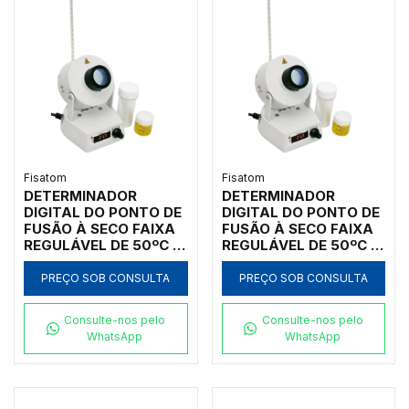
Fisatom
Fisatom
DETERMINADOR
DETERMINADOR
DIGITAL DO PONTO DE
DIGITAL DO PONTO DE
FUSÃO À SECO FAIXA
FUSÃO À SECO FAIXA
REGULÁVEL DE 50ºC A
REGULÁVEL DE 50ºC A
300ºC COM LENTE DE
300ºC COM LENTE DE
AUMENTO 4X,
AUMENTO 4X,
PREÇO SOB CONSULTA
PREÇO SOB CONSULTA
CAPACIDADE PARA 3
CAPACIDADE PARA 3
TUBOS CAPILARES
TUBOS CAPILARES
Consulte-nos pelo
Consulte-nos pelo
220V - MODELO
110V - MODELO 0431D1
WhatsApp
WhatsApp
0431D2