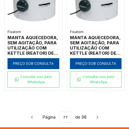
Fisatom
Fisatom
MANTA AQUECEDORA,
MANTA AQUECEDORA,
SEM AGITAÇÃO, PARA
SEM AGITAÇÃO, PARA
UTILIZAÇÃO COM
UTILIZAÇÃO COM
KETTLE (REATOR) DE
KETTLE (REATOR) DE
2.000ML, COM
2.000ML, COM
REGULADOR
REGULADOR
PREÇO SOB CONSULTA
PREÇO SOB CONSULTA
ANALÓGICO DE
ANALÓGICO DE
POTÊNCIA ATÉ 300ºC,
POTÊNCIA ATÉ 300ºC,
Consulte-nos pelo
Consulte-nos pelo
CLASSE 300, 220V -
CLASSE 300, 110V -
WhatsApp
WhatsApp
MODELO 002052
MODELO 002051
Página
de 98