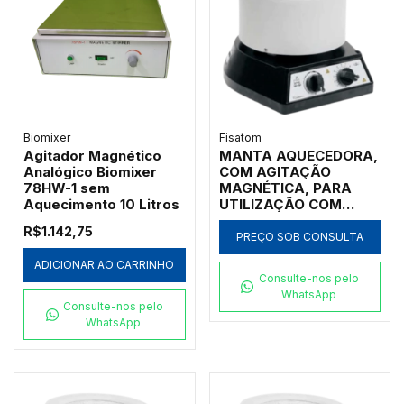
Biomixer
Fisatom
Agitador Magnético
MANTA AQUECEDORA,
Analógico Biomixer
COM AGITAÇÃO
78HW-1 sem
MAGNÉTICA, PARA
Aquecimento 10 Litros
UTILIZAÇÃO COM
BALÕES DE FUNDO
R$1.142,75
REDONDO DE 125ML,
PREÇO SOB CONSULTA
COM REGULADOR
ADICIONAR AO CARRINHO
ELETRÔNICO
Consulte-nos pelo
ANALÓGICO
WhatsApp
INCORPORADO,
Consulte-nos pelo
ROTAÇÃO E
WhatsApp
TEMPERATURA ATÉ
300ºC, CLASSE 300,
110V - MODELO 0012M1