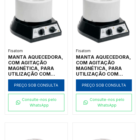
Fisatom
Fisatom
MANTA AQUECEDORA,
MANTA AQUECEDORA,
COM AGITAÇÃO
COM AGITAÇÃO
MAGNÉTICA, PARA
MAGNÉTICA, PARA
UTILIZAÇÃO COM
UTILIZAÇÃO COM
BALÕES DE FUNDO
BALÕES DE FUNDO
REDONDO DE 500ML,
REDONDO DE 250ML,
PREÇO SOB CONSULTA
PREÇO SOB CONSULTA
COM REGULADOR
COM REGULADOR
ELETRÔNICO
ELETRÔNICO
Consulte-nos pelo
Consulte-nos pelo
ANALÓGICO
ANALÓGICO
WhatsApp
WhatsApp
INCORPORADO
INCORPORADO,
ROTAÇÃO E
ROTAÇÃO E
TEMPERATURA ATÉ
TEMPERATURA ATÉ
300ºC, CLASSE 300,
300ºC, CLASSE 300,
110V - MODELO
110V - MODELO
0052M1
0022M1