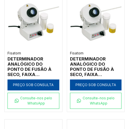
Fisatom
Fisatom
DETERMINADOR
DETERMINADOR
ANALÓGICO DO
ANALÓGICO DO
PONTO DE FUSÃO À
PONTO DE FUSÃO À
SECO, FAIXA
SECO, FAIXA
REGULÁVEL DE 50°C A
REGULÁVEL DE 50°C A
300°C, COM LENTE DE
300°C, COM LENTE DE
PREÇO SOB CONSULTA
PREÇO SOB CONSULTA
AUMENTO 4X,
AUMENTO 4X,
CAPACIDADE PARA 3
CAPACIDADE PARA 3
Consulte-nos pelo
Consulte-nos pelo
TUBOS CAPILARES,
TUBOS CAPILARES,
WhatsApp
WhatsApp
220V - MODELO
110V - MODELO 004311
004312