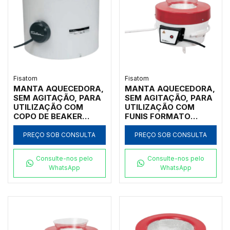
Fisatom
Fisatom
MANTA AQUECEDORA,
MANTA AQUECEDORA,
SEM AGITAÇÃO, PARA
SEM AGITAÇÃO, PARA
UTILIZAÇÃO COM
UTILIZAÇÃO COM
COPO DE BEAKER
FUNIS FORMATO
FORMA BAIXA DE
ANALÍTICO, ÂNGULO
250ML, COM
DE 60º, COM
PREÇO SOB CONSULTA
PREÇO SOB CONSULTA
REGULADOR
DIÂMETRO SUPERIOR
ANALÓGICO DE
MEDINDO DE 14CM A
Consulte-nos pelo
Consulte-nos pelo
POTÊNCIA ATÉ 300ºC,
20CM, COM
WhatsApp
WhatsApp
CLASSE 300, 110V -
REGULADOR DE
MODELO 000271
POTÊNCIA ANALÓGICO
ATÉ 300ºC, CLASSE
300, 110V - MODELO
0102F1-IC