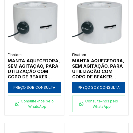
Fisatom
Fisatom
MANTA AQUECEDORA,
MANTA AQUECEDORA,
SEM AGITAÇÃO, PARA
SEM AGITAÇÃO, PARA
UTILIZAÇÃO COM
UTILIZAÇÃO COM
COPO DE BEAKER
COPO DE BEAKER
FORMA BAIXA DE
FORMA BAIXA DE
4000ML, COM
3.000ML, COM
PREÇO SOB CONSULTA
PREÇO SOB CONSULTA
REGULADOR
REGULADOR
ANALÓGICO DE
ANALÓGICO DE
Consulte-nos pelo
Consulte-nos pelo
POTÊNCIA ATÉ 300ºC,
POTÊNCIA ATÉ 300ºC,
WhatsApp
WhatsApp
CLASSE 300, 110V -
CLASSE 300, 110V -
MODELO 006471
MODELO 003071