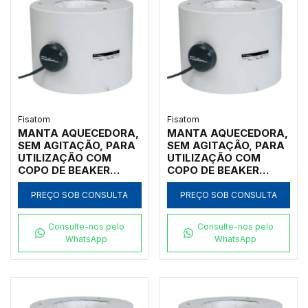
Fisatom
Fisatom
MANTA AQUECEDORA,
MANTA AQUECEDORA,
SEM AGITAÇÃO, PARA
SEM AGITAÇÃO, PARA
UTILIZAÇÃO COM
UTILIZAÇÃO COM
COPO DE BEAKER
COPO DE BEAKER
FORMA BAIXA DE
FORMA BAIXA DE
2.000ML, COM
1.000ML, COM
PREÇO SOB CONSULTA
PREÇO SOB CONSULTA
REGULADOR
REGULADOR
ANALÓGICO DE
ANALÓGICO DE
Consulte-nos pelo
Consulte-nos pelo
POTÊNCIA ATÉ 300ºC,
POTÊNCIA ATÉ 300ºC,
WhatsApp
WhatsApp
CLASSE 300, 110V -
CLASSE 300, 110V -
MODELO 002071
MODELO 001071