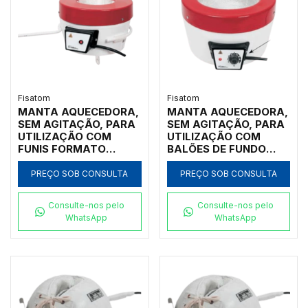
Fisatom
Fisatom
MANTA AQUECEDORA,
MANTA AQUECEDORA,
SEM AGITAÇÃO, PARA
SEM AGITAÇÃO, PARA
UTILIZAÇÃO COM
UTILIZAÇÃO COM
FUNIS FORMATO
BALÕES DE FUNDO
ANALÍTICO, ÂNGULO
REDONDO DE 2.000ML,
DE 60º, COM
COM REGULADOR
PREÇO SOB CONSULTA
PREÇO SOB CONSULTA
DIÂMETRO SUPERIOR
ELETRÔNICO
MEDINDO DE 9CM A
ANALÓGICO
Consulte-nos pelo
Consulte-nos pelo
13CM, COM
INCORPORADO PARA
WhatsApp
WhatsApp
REGULADOR DE
TEMPERATURAS ATÉ
POTÊNCIA ANALÓGICO
300ºC, CLASSE 300,
ATÉ 300ºC, CLASSE
110V - MODELO 0202E1
300, 110V - MODELO
0022F1-IC