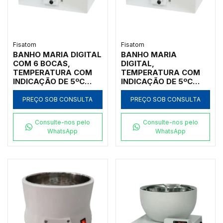
Fisatom
Fisatom
BANHO MARIA DIGITAL
BANHO MARIA
COM 6 BOCAS,
DIGITAL,
TEMPERATURA COM
TEMPERATURA COM
INDICAÇÃO DE 5ºC
INDICAÇÃO DE 5ºC
ACIMA DA AMBIENTE
ACIMA DA AMBIENTE
ATÉ 95ºC,
ATÉ 95ºC,
PREÇO SOB CONSULTA
PREÇO SOB CONSULTA
CAPACIDADE 20
CAPACIDADE 20
LITROS, CUBA
LITROS, CUBA
Consulte-nos pelo
Consulte-nos pelo
INTERNA EM AÇO
INTERNA EM AÇO INOX
WhatsApp
WhatsApp
INOXIDÁVEL INOX NO
NO FORMATO
FORMATO
RETANGULAR, SEM
RETANGULAR, SEM
CIRCULAÇÃO, SEM
CIRCULAÇÃO, 110V -
TAMPA, 110V -
MODELO: 005721-IC
MODELO 005721