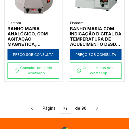
Fisatom
Fisatom
BANHO MARIA
BANHO MARIA COM
ANALÓGICO, COM
INDICAÇÃO DIGITAL DA
AGITAÇÃO
TEMPERATURA DE
MAGNÉTICA,
AQUECIMENTO DESDE
TEMPERATURA
50ºC ATÉ 150ºC, CUBA
CONTROLÁVEL DESDE
INTERNA EM AÇO
PREÇO SOB CONSULTA
PREÇO SOB CONSULTA
50ºC ATÉ 120ºC,
INOXIDÁVEL COM
CAPACIDADE 4,5
VOLUME DE 3 LITROS,
Consulte-nos pelo
Consulte-nos pelo
LITROS, CUBA
SEM TAMPA, SEM
WhatsApp
WhatsApp
INTERNA EM AÇO INOX
CIRCULAÇÃO, 110V -
NO FORMATO
MODELO 005581
REDONDO, SEM
TAMPA, 110V -
MODELO 005551
Página
de 98