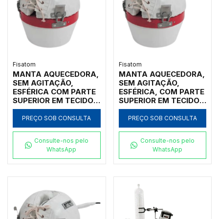
Fisatom
Fisatom
MANTA AQUECEDORA,
MANTA AQUECEDORA,
SEM AGITAÇÃO,
SEM AGITAÇÃO,
ESFÉRICA COM PARTE
ESFÉRICA, COM PARTE
SUPERIOR EM TECIDO
SUPERIOR EM TECIDO
ANTI-INFLAMÁVEL,
ANTI-INFLAMÁVEL,
COBRINDO TODO O
COBRINDO TODO O
PREÇO SOB CONSULTA
PREÇO SOB CONSULTA
CORPO DO BALÃO DE
CORPO DO BALÃO DE
FUNDO REDONDO 24
FUNDO REDONDO, 03
Consulte-nos pelo
Consulte-nos pelo
LITROS, REGULADOR
LITROS, REGULADOR
WhatsApp
WhatsApp
POTÊNCIA ATÉ 300ºC,
POTÊNCIA ATÉ 300ºC,
CLASSE 300, 220V -
CLASSE300, 110V -
MODELO 24092-IC
MODELO 003091-IC