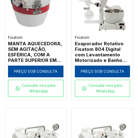
Fisatom
Fisatom
MANTA AQUECEDORA,
Evaporador Rotativo
SEM AGITAÇÃO,
Fisatom 804 Digital
ESFÉRICA, COM A
com Levantamento
PARTE SUPERIOR EM
Motorizado e Banho
TECIDO ANTI-
150°C
INFLAMÁVEL,
PREÇO SOB CONSULTA
PREÇO SOB CONSULTA
COBRINDO TODO O
CORPO DO BALÃO DE
Consulte-nos pelo
Consulte-nos pelo
FUNDO REDONDO, 01
WhatsApp
WhatsApp
LITRO, REGULADOR
POTÊNCIA ATÉ 300ºC,
CLASSE 300, 110V -
MODELO 001091-IC