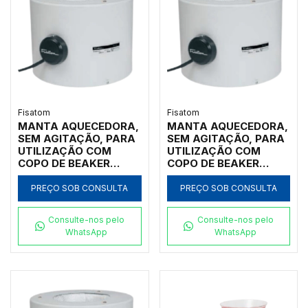
Fisatom
Fisatom
MANTA AQUECEDORA,
MANTA AQUECEDORA,
SEM AGITAÇÃO, PARA
SEM AGITAÇÃO, PARA
UTILIZAÇÃO COM
UTILIZAÇÃO COM
COPO DE BEAKER
COPO DE BEAKER
FORMA BAIXA DE
FORMA BAIXA DE
600ML, COM
400ML, COM
PREÇO SOB CONSULTA
PREÇO SOB CONSULTA
REGULADOR
REGULADOR
ANALÓGICO DE
ANALÓGICO DE
Consulte-nos pelo
Consulte-nos pelo
POTÊNCIA ATÉ 300ºC,
POTÊNCIA ATÉ 300ºC,
WhatsApp
WhatsApp
CLASSE 300, 110V -
CLASSE 300, 110V -
MODELO 000671
MODELO 000471