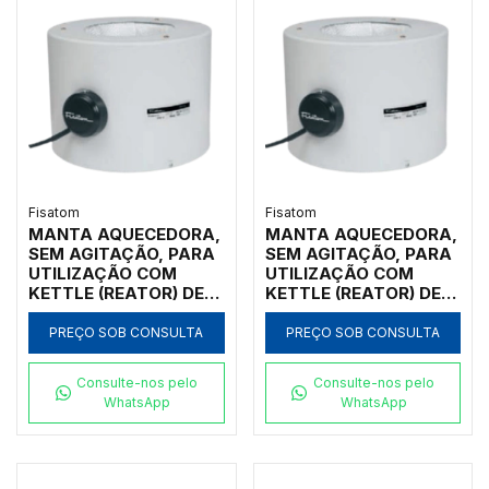
Fisatom
Fisatom
MANTA AQUECEDORA,
MANTA AQUECEDORA,
SEM AGITAÇÃO, PARA
SEM AGITAÇÃO, PARA
UTILIZAÇÃO COM
UTILIZAÇÃO COM
KETTLE (REATOR) DE
KETTLE (REATOR) DE
1.000ML, COM
1.000ML, COM
REGULADOR
REGULADOR
PREÇO SOB CONSULTA
PREÇO SOB CONSULTA
ANALÓGICO DE
ANALÓGICO DE
POTÊNCIA ATÉ 300ºC,
POTÊNCIA ATÉ 300ºC,
Consulte-nos pelo
Consulte-nos pelo
CLASSE 300, 110V -
CLASSE 300, 220V -
WhatsApp
WhatsApp
MODELO 001051
MODELO 001052