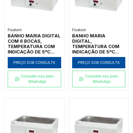
Fisatom
Fisatom
BANHO MARIA DIGITAL
BANHO MARIA
COM 6 BOCAS,
DIGITAL,
TEMPERATURA COM
TEMPERATURA COM
INDICAÇÃO DE 5ºC
INDICAÇÃO DE 5ºC
ACIMA DA AMBIENTE
ACIMA DA AMBIENTE
ATÉ 175ºC,
ATÉ 175ºC,
PREÇO SOB CONSULTA
PREÇO SOB CONSULTA
CAPACIDADE 20
CAPACIDADE 20
LITROS, CUBA
LITROS, CUBA
Consulte-nos pelo
Consulte-nos pelo
INTERNA EM AÇO
INTERNA EM AÇO INOX
WhatsApp
WhatsApp
INOXIDÁVEL INOX NO
NO FORMATO
FORMATO
RETANGULAR, SEM
RETANGULAR, SEM
CIRCULAÇÃO, SEM
CIRCULAÇÃO, 110V -
TAMPA, 110V -
MODELO: 005781-IC
MODELO 005781