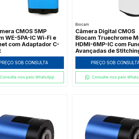
Biocam
âmera CMOS 5MP
Câmera Digital CMOS
m WE-5PA-IC Wi-Fi e
Biocam Truechrome Me
net com Adaptador C-
HDMI-6MP-IC com Fun
t
Avançadas de Stitchin
EDF
PREÇO SOB CONSULTA
PREÇO SOB CONSULT
Consulte-nos pelo WhatsApp
Consulte-nos pelo What