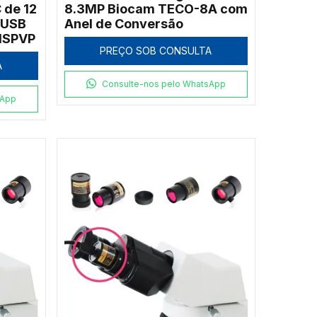
 de 12
8.3MP Biocam TECO-8A com
 USB
Anel de Conversão
HISPVP
PREÇO SOB CONSULTA
A
Consulte-nos pelo WhatsApp
sApp