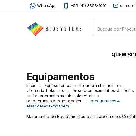
WhatsApp
+55 (41) 3353-1010
comerci
QUEM S
Equipamentos
Início
Equipamentos
breadcrumbs.moinhos-
vibratorio-bolas-etc
breadcrumbs.moinhos-de-bolas
breadcrumbs.moinho-planetario
breadcrumbs.aco-inoxidavel1
breadcrumbs.4-
estacoes-de-moagem
Maior Linha de Equipamentos para Laboratório: Centrí