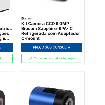
Biocam
Kit Câmera CCD 9.0MP
trics
Biocam Sapphire-9PA-IC
ções
Refrigerada com Adaptador
g e
C-mount
A
PREÇO SOB CONSULTA
sApp
Consulte-nos pelo WhatsApp