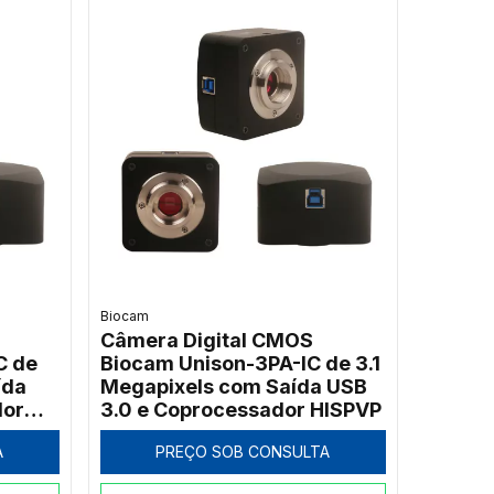
Biocam
Câmera Digital CMOS
C de
Biocam Unison-3PA-IC de 3.1
ída
Megapixels com Saída USB
dor
3.0 e Coprocessador HISPVP
A
PREÇO SOB CONSULTA