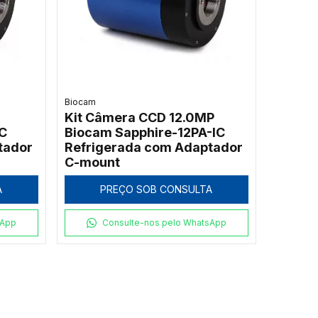
Biocam
Kit Câmera CCD 12.0MP
C
Biocam Sapphire-12PA-IC
tador
Refrigerada com Adaptador
C-mount
A
PREÇO SOB CONSULTA
sApp
Consulte-nos pelo WhatsApp