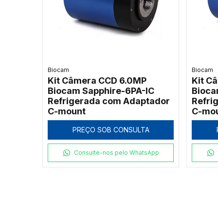
Biocam
Biocam
Kit Câmera CCD 6.0MP
Kit C
Biocam Sapphire-6PA-IC
Bioca
Refrigerada com Adaptador
Refri
C-mount
C-mo
PREÇO SOB CONSULTA
Consulte-nos pelo WhatsApp