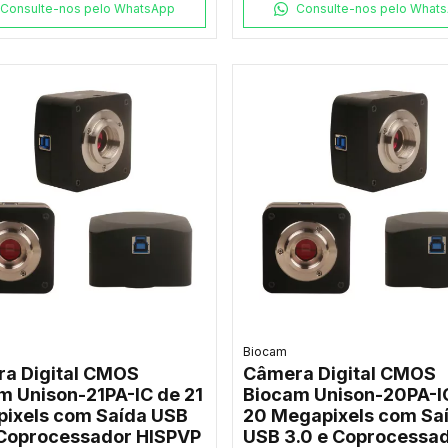
Consulte-nos pelo WhatsApp
Consulte-nos pelo What
Biocam
a Digital CMOS
Câmera Digital CMOS
m Unison-21PA-IC de 21
Biocam Unison-20PA-I
ixels com Saída USB
20 Megapixels com Sa
 Coprocessador HISPVP
USB 3.0 e Coprocessa