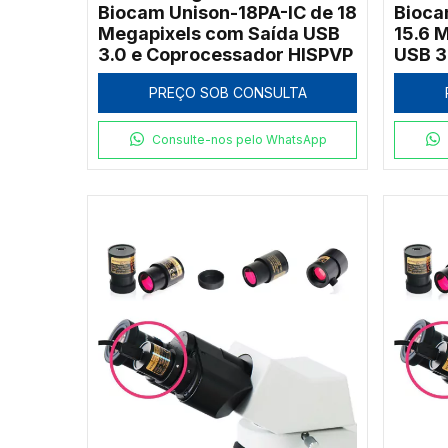
Biocam Unison-18PA-IC de 18
Bioca
Megapixels com Saída USB
15.6 
3.0 e Coprocessador HISPVP
USB 3
HISP
PREÇO SOB CONSULTA
Consulte-nos pelo WhatsApp