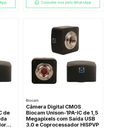
sApp
Consulte-nos pelo WhatsApp
Biocam
Câmera Digital CMOS
C de
Biocam Unison-1PA-IC de 1,5
ída
Megapixels com Saída USB
dor
3.0 e Coprocessador HISPVP