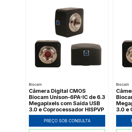
Biocam
Biocam
Câmera Digital CMOS
Câmer
Biocam Unison-6PA-IC de 6.3
Bioca
Megapixels com Saída USB
Megap
3.0 e Coprocessador HISPVP
3.0 e
PREÇO SOB CONSULTA