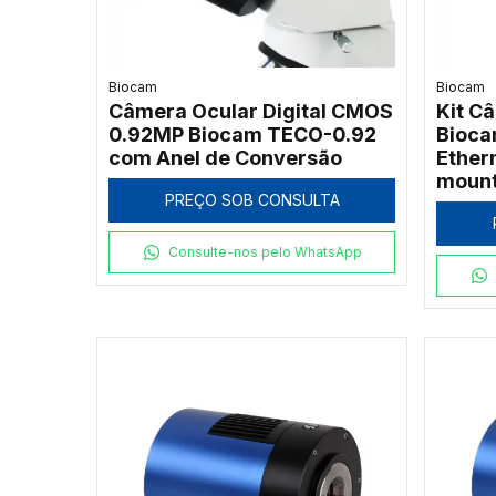
Biocam
Biocam
Câmera Ocular Digital CMOS
Kit C
0.92MP Biocam TECO-0.92
Bioca
com Anel de Conversão
Ether
moun
PREÇO SOB CONSULTA
Consulte-nos pelo WhatsApp