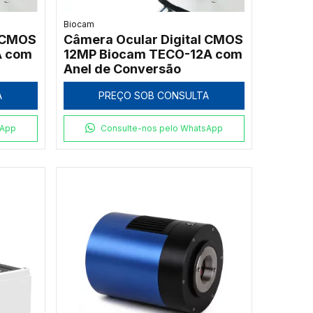
Biocam
l CMOS
Câmera Ocular Digital CMOS
A com
12MP Biocam TECO-12A com
Anel de Conversão
A
PREÇO SOB CONSULTA
sApp
Consulte-nos pelo WhatsApp