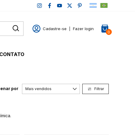
Cadastre-se
|
Fazer login
0
CONTATO
enar por
Filtrar
ímica.