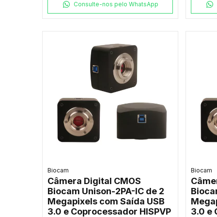
Consulte-nos pelo WhatsApp
Biocam
Biocam
Câmera Digital CMOS
Câmer
Biocam Unison-2PA-IC de 2
Bioca
Megapixels com Saída USB
Megap
3.0 e Coprocessador HISPVP
3.0 e