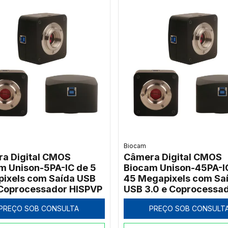
Biocam
a Digital CMOS
Câmera Digital CMOS
m Unison-5PA-IC de 5
Biocam Unison-45PA-I
ixels com Saída USB
45 Megapixels com Sa
 Coprocessador HISPVP
USB 3.0 e Coprocessa
HISPVP
PREÇO SOB CONSULTA
PREÇO SOB CONSULT