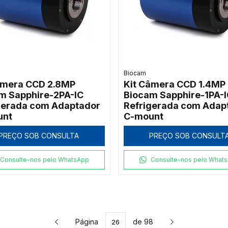
Biocam
âmera CCD 2.8MP
Kit Câmera CCD 1.4MP
m Sapphire-2PA-IC
Biocam Sapphire-1PA-I
gerada com Adaptador
Refrigerada com Adap
unt
C-mount
PREÇO SOB CONSULTA
PREÇO SOB CONSULT
Consulte-nos pelo WhatsApp
Consulte-nos pelo What
Página
de 98