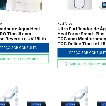
ce
Heal force
icador de Água Heal
Ultra Purificador de Á
RO Tipo III com
Heal Force Smart-Plus
e Reversa e UV 15L/h
TOC com Monitoramen
TOC Online Tipo I e III 
PREÇO SOB CONSULTA
PREÇO SOB CONSULT
Consulte-nos pelo WhatsApp
Consulte-nos pelo What