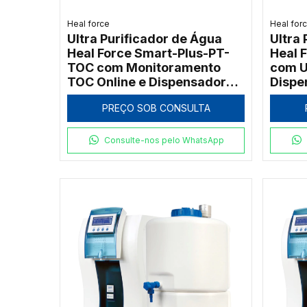
Heal force
Heal for
Ultra Purificador de Água
Ultra
Heal Force Smart-Plus-PT-
Heal 
TOC com Monitoramento
com Ul
TOC Online e Dispensador
Dispe
Remoto
90L/h
PREÇO SOB CONSULTA
Consulte-nos pelo WhatsApp