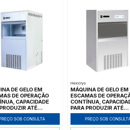
Hexicryo
INA DE GELO EM
MÁQUINA DE GELO EM
MAS DE OPERAÇÃO
ESCAMAS DE OPERAÇ
ÍNUA, CAPACIDADE
CONTÍNUA, CAPACIDA
 PRODUZIR ATÉ
PARA PRODUZIR ATÉ
/DIA, COM DEPÓSITO
50KG/DIA, COM DEPÓ
PREÇO SOB CONSULTA
PREÇO SOB CONSULT
IDO (25 KG), 220V
EMBUTIDO (15 KG), 22