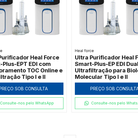
ce
Heal force
Purificador Heal Force
Ultra Purificador Heal 
-Plus-EPT EDI com
Smart-Plus-EP EDI Dua
oramento TOC Online e
Ultrafiltração para Bio
iltração Tipo I e II
Molecular Tipo I e II
PREÇO SOB CONSULTA
PREÇO SOB CONSULT
Consulte-nos pelo WhatsApp
Consulte-nos pelo What