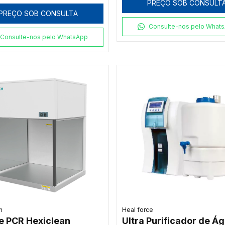
PREÇO SOB CONSULT
/DIA, COM DEPÓSITO
PREÇO SOB CONSULTA
IDO (15 KG), 220V
Consulte-nos pelo What
Consulte-nos pelo WhatsApp
n
Heal force
e PCR Hexiclean
Ultra Purificador de Á