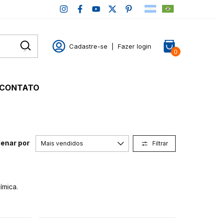
Cadastre-se
|
Fazer login
0
CONTATO
enar por
Filtrar
ímica.