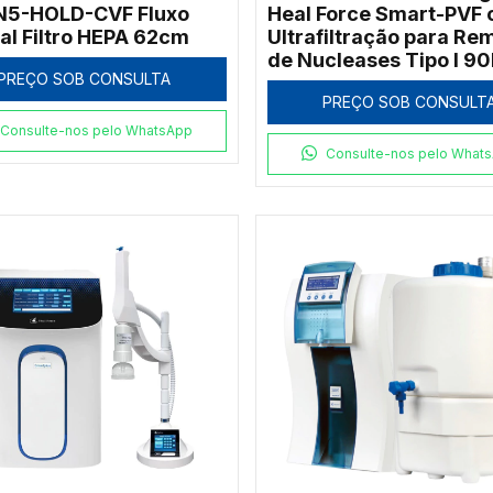
N5-HOLD-CVF Fluxo
Heal Force Smart-PVF
cal Filtro HEPA 62cm
Ultrafiltração para R
de Nucleases Tipo I 90
PREÇO SOB CONSULTA
PREÇO SOB CONSULT
Consulte-nos pelo WhatsApp
Consulte-nos pelo What