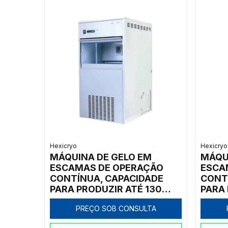
Hexicryo
Hexicryo
MÁQUINA DE GELO EM
MÁQU
ESCAMAS DE OPERAÇÃO
ESCA
CONTÍNUA, CAPACIDADE
CONT
PARA PRODUZIR ATÉ 130
PARA
KG/DIA, COM DEPÓSITO
100KG
PREÇO SOB CONSULTA
EMBUTIDO COM
EMBUT
CAPACIDADE PARA 35 KG.