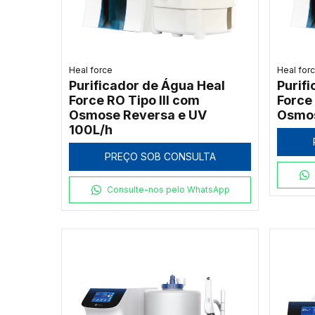
Heal force
Heal for
Purificador de Água Heal
Purif
Force RO Tipo III com
Force 
Osmose Reversa e UV
Osmos
100L/h
PREÇO SOB CONSULTA
Consulte-nos pelo WhatsApp