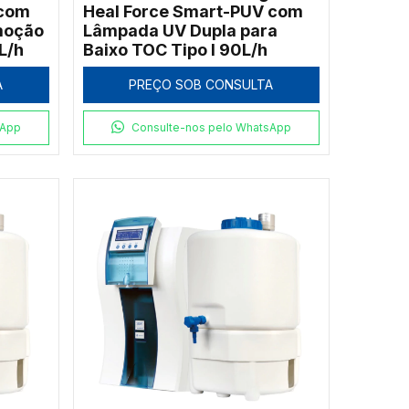
 com
Heal Force Smart-PUV com
emoção
Lâmpada UV Dupla para
L/h
Baixo TOC Tipo I 90L/h
A
PREÇO SOB CONSULTA
sApp
Consulte-nos pelo WhatsApp