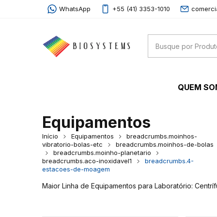
WhatsApp
+55 (41) 3353-1010
comerci
QUEM S
Equipamentos
Início
Equipamentos
breadcrumbs.moinhos-
vibratorio-bolas-etc
breadcrumbs.moinhos-de-bolas
breadcrumbs.moinho-planetario
breadcrumbs.aco-inoxidavel1
breadcrumbs.4-
estacoes-de-moagem
Maior Linha de Equipamentos para Laboratório: Centrí