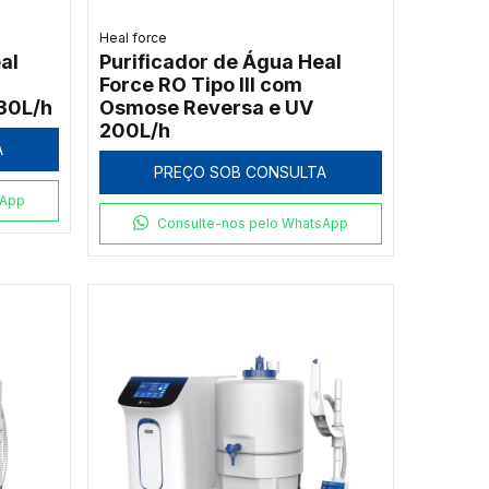
Heal force
al
Purificador de Água Heal
Force RO Tipo III com
30L/h
Osmose Reversa e UV
200L/h
A
PREÇO SOB CONSULTA
sApp
Consulte-nos pelo WhatsApp