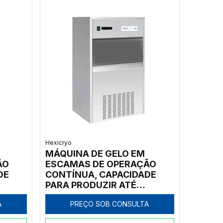
Hexicryo
MÁQUINA DE GELO EM
ÃO
ESCAMAS DE OPERAÇÃO
DE
CONTÍNUA, CAPACIDADE
PARA PRODUZIR ATÉ
SITO
30KG/DIA, COM DEPÓSITO
A
PREÇO SOB CONSULTA
0V
EMBUTIDO (10 KG), 220V