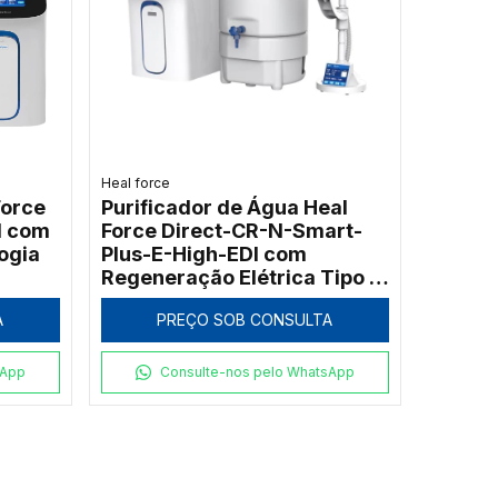
Heal force
Force
Purificador de Água Heal
l com
Force Direct-CR-N-Smart-
logia
Plus-E-High-EDI com
Regeneração Elétrica Tipo II
e III 30L/h
A
PREÇO SOB CONSULTA
sApp
Consulte-nos pelo WhatsApp