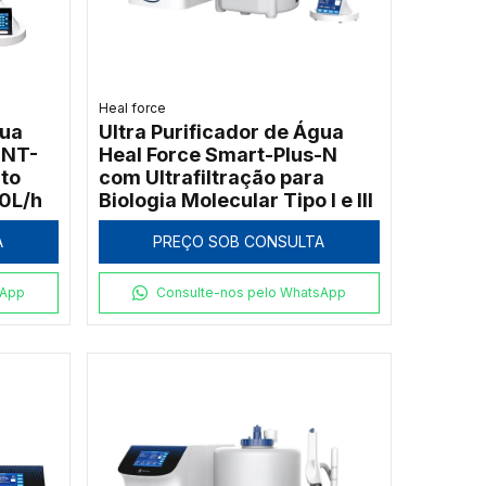
Heal force
gua
Ultra Purificador de Água
-NT-
Heal Force Smart-Plus-N
to
com Ultrafiltração para
90L/h
Biologia Molecular Tipo I e III
A
PREÇO SOB CONSULTA
sApp
Consulte-nos pelo WhatsApp