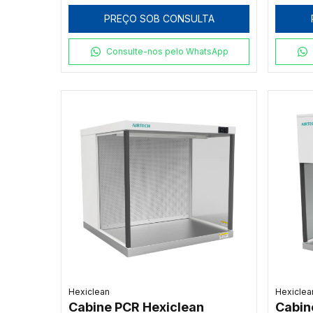
20KG/DIA, COM DEPÓSITO
40KG
PREÇO SOB CONSULTA
EMBUTIDO (10 KG), 220V
EMBUT
Consulte-nos pelo WhatsApp
Hexiclean
Hexiclea
Cabine PCR Hexiclean
Cabin