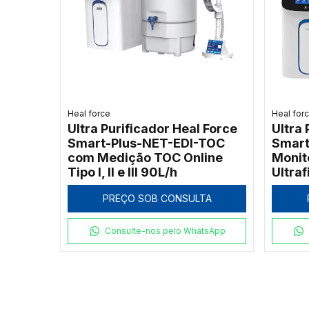
Heal force
Heal for
Ultra Purificador Heal Force
Ultra 
Smart-Plus-NET-EDI-TOC
Smart
com Medição TOC Online
Monit
Tipo I, II e III 90L/h
Ultraf
PREÇO SOB CONSULTA
Consulte-nos pelo WhatsApp