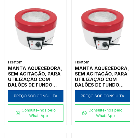
Fisatom
Fisatom
MANTA AQUECEDORA,
MANTA AQUECEDORA,
SEM AGITAÇÃO, PARA
SEM AGITAÇÃO, PARA
UTILIZAÇÃO COM
UTILIZAÇÃO COM
BALÕES DE FUNDO
BALÕES DE FUNDO
REDONDO DE 125ML,
REDONDO DE 1.000ML,
COM REGULADOR
COM REGULADOR
PREÇO SOB CONSULTA
PREÇO SOB CONSULTA
ELETRÔNICO
ELETRÔNICO
ANALÓGICO
ANALÓGICO
Consulte-nos pelo
Consulte-nos pelo
INCORPORADO PARA
INCORPORADO PARA
WhatsApp
WhatsApp
TEMPERATURAS ATÉ
TEMPERATURAS ATÉ
300ºC, CLASSE 300,
300ºC, CLASSE 300,
220V - MODELO
220V - MODELO
0012E2
0102E2