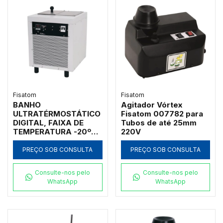
Fisatom
Fisatom
BANHO
Agitador Vórtex
ULTRATÉRMOSTÁTICO
Fisatom 007782 para
DIGITAL, FAIXA DE
Tubos de até 25mm
TEMPERATURA -20ºC
220V
A 95ºC, RESOLUÇÃO
0,1ºC, COM
PREÇO SOB CONSULTA
PREÇO SOB CONSULTA
CIRCULAÇÃO INTERNA
E EXTERNA, CUBA EM
Consulte-nos pelo
Consulte-nos pelo
AÇO INOXIDÁVEL COM
WhatsApp
WhatsApp
TAMPA, VOLUME 9
LITROS, 220V -
MODELO 008612