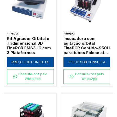
Finepcr
Finepcr
Kit Agitador Orbital e
Incubadora com
Tridimensional 3D
agitação orbital
FinePCR FMS3-IC com
FinePCR Confido-S50H
3 Plataformas
para tubos Falcon até
65°C
PREÇO SOB CONSULTA
PREÇO SOB CONSULTA
Consulte-nos pelo
Consulte-nos pelo
WhatsApp
WhatsApp