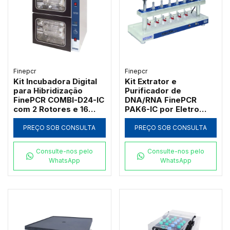
Finepcr
Finepcr
Kit Incubadora Digital
Kit Extrator e
para Hibridização
Purificador de
FinePCR COMBI-D24-IC
DNA/RNA FinePCR
com 2 Rotores e 16
PAK6-IC por Eletro
Garrafas
Eluição
PREÇO SOB CONSULTA
PREÇO SOB CONSULTA
Consulte-nos pelo
Consulte-nos pelo
WhatsApp
WhatsApp