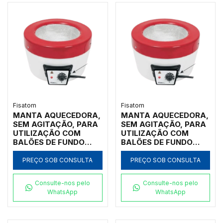
Fisatom
Fisatom
MANTA AQUECEDORA,
MANTA AQUECEDORA,
SEM AGITAÇÃO, PARA
SEM AGITAÇÃO, PARA
UTILIZAÇÃO COM
UTILIZAÇÃO COM
BALÕES DE FUNDO
BALÕES DE FUNDO
REDONDO DE 500ML,
REDONDO DE 50ML,
COM REGULADOR
COM REGULADOR
PREÇO SOB CONSULTA
PREÇO SOB CONSULTA
ELETRÔNICO
ELETRÔNICO
ANALÓGICO
ANALÓGICO
Consulte-nos pelo
Consulte-nos pelo
INCORPORADO PARA
INCORPORADO PARA
WhatsApp
WhatsApp
TEMPERATURAS ATÉ
TEMPERATURAS ATÉ
300ºC, CLASSE 300,
300ºC, CLASSE 300,
220V - MODELO
220V - MODELO 0011E2
0052E2