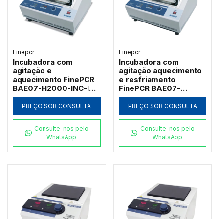
Finepcr
Finepcr
Incubadora com
Incubadora com
agitação e
agitação aquecimento
aquecimento FinePCR
e resfriamento
BAE07-H2000-INC-IC
FinePCR BAE07-
para 6 microplacas e
C2000-INC-IC 15°C a
144 microtubos
65°C
PREÇO SOB CONSULTA
PREÇO SOB CONSULTA
Consulte-nos pelo
Consulte-nos pelo
WhatsApp
WhatsApp