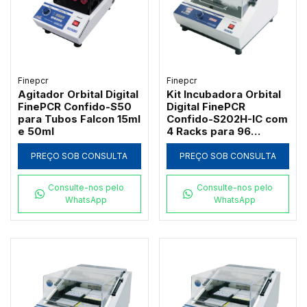
Finepcr
Finepcr
Agitador Orbital Digital
Kit Incubadora Orbital
FinePCR Confido-S50
Digital FinePCR
para Tubos Falcon 15ml
Confido-S202H-IC com
e 50ml
4 Racks para 96
Microtubos 1,5ml
PREÇO SOB CONSULTA
PREÇO SOB CONSULTA
Consulte-nos pelo
Consulte-nos pelo
WhatsApp
WhatsApp