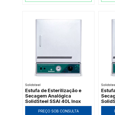
Solidsteel
Solidste
Estufa de Esterilização e
Estufa
Secagem Analógica
Secag
SolidSteel SSAI 40L Inox
Solid
PREÇO SOB CONSULTA