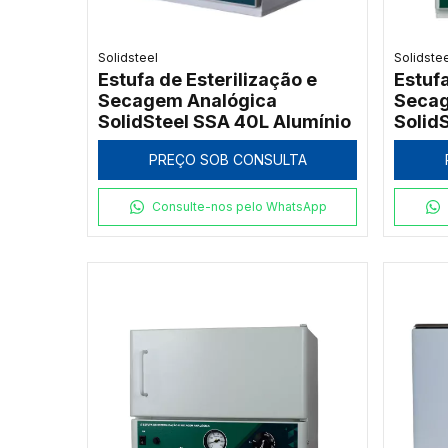
Solidsteel
Solidste
Estufa de Esterilização e
Estufa
Secagem Analógica
Secag
SolidSteel SSA 40L Alumínio
Solid
PREÇO SOB CONSULTA
Consulte-nos pelo WhatsApp