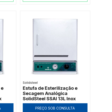
Solidsteel
 e
Estufa de Esterilização e
Secagem Analógica
x
SolidSteel SSAI 13L Inox
A
PREÇO SOB CONSULTA