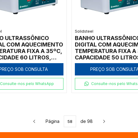
el
Solidsteel
O ULTRASSÔNICO
BANHO ULTRASSÔNIC
TAL COM AQUECIMENTO
DIGITAL COM AQUECI
RATURA FIXA A 35ºC,
TEMPERATURA FIXA A 
IDADE 60 LITROS,
CAPACIDADE 50 LITRO
 INTERNA EM AÇO
CUBA INTERNA EM AÇ
PREÇO SOB CONSULTA
PREÇO SOB CONSULT
 FREQUÊNCIA DE
INOX, FREQUÊNCIA DE
ALHO 40KHZ, ALARME
TRABALHO 40KHZ, A
NAL DE CICLO E TIMER -
DE FINAL DE CICLO E T
Consulte-nos pelo WhatsApp
Consulte-nos pelo What
LO SSBU/60L
MODELO SSBU/50L
Página
de 98