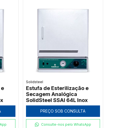
Solidsteel
 e
Estufa de Esterilização e
Secagem Analógica
ox
SolidSteel SSAI 64L Inox
A
PREÇO SOB CONSULTA
sApp
Consulte-nos pelo WhatsApp