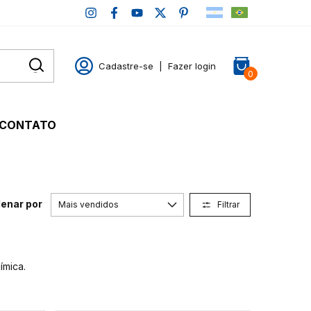
Cadastre-se
|
Fazer login
0
CONTATO
enar por
Filtrar
ímica.