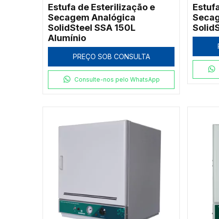
Estufa de Esterilização e
Estufa
Secagem Analógica
Secag
SolidSteel SSA 150L
Solid
Alumínio
PREÇO SOB CONSULTA
Consulte-nos pelo WhatsApp