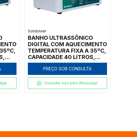
Solidsteel
O
BANHO ULTRASSÔNICO
MENTO
DIGITAL COM AQUECIMENTO
35ºC,
TEMPERATURA FIXA A 35ºC,
S,
CAPACIDADE 40 LITROS,
O
CUBA INTERNA EM AÇO
A
PREÇO SOB CONSULTA
INOX, FREQUÊNCIA DE
LARME
TRABALHO 40KHZ, ALARME
IMER -
DE FINAL DE CICLO E TIMER -
sApp
Consulte-nos pelo WhatsApp
MODELO SSBU/40L