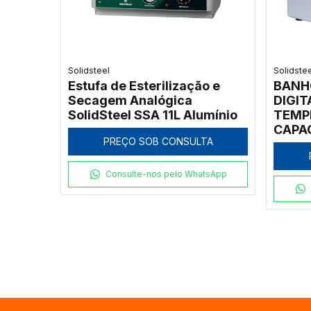
Solidsteel
Solidste
Estufa de Esterilização e
BANH
Secagem Analógica
DIGI
SolidSteel SSA 11L Alumínio
TEMPE
CAPAC
PREÇO SOB CONSULTA
CUBA
INOX,
TRAB
Consulte-nos pelo WhatsApp
DE FI
MODE