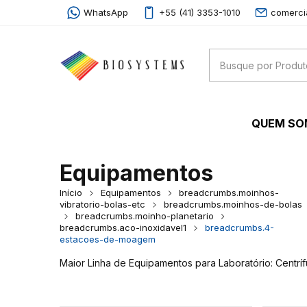
WhatsApp
+55 (41) 3353-1010
comerci
QUEM S
Equipamentos
Início
Equipamentos
breadcrumbs.moinhos-
vibratorio-bolas-etc
breadcrumbs.moinhos-de-bolas
breadcrumbs.moinho-planetario
breadcrumbs.aco-inoxidavel1
breadcrumbs.4-
estacoes-de-moagem
Maior Linha de Equipamentos para Laboratório: Centrí