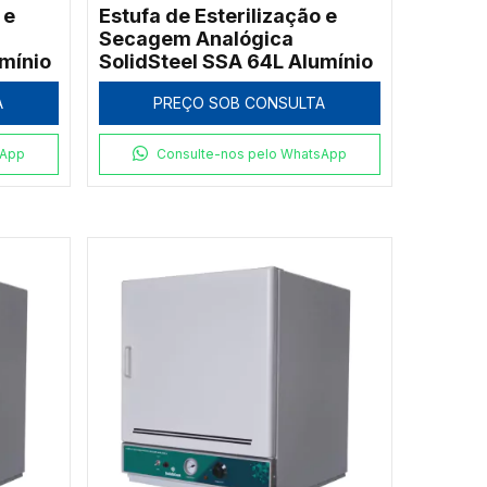
 e
Estufa de Esterilização e
Secagem Analógica
mínio
SolidSteel SSA 64L Alumínio
A
PREÇO SOB CONSULTA
sApp
Consulte-nos pelo WhatsApp