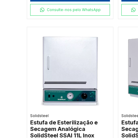
Consulte-nos pelo WhatsApp
Solidsteel
Solidste
Estufa de Esterilização e
Estufa
Secagem Analógica
Secag
SolidSteel SSAI 11L Inox
Solid