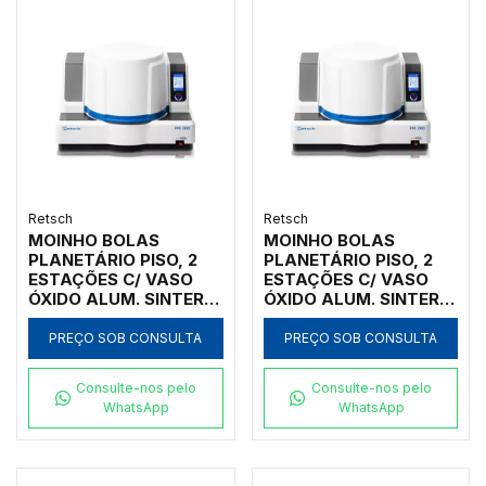
Retsch
Retsch
MOINHO BOLAS
MOINHO BOLAS
PLANETÁRIO PISO, 2
PLANETÁRIO PISO, 2
ESTAÇÕES C/ VASO
ESTAÇÕES C/ VASO
ÓXIDO ALUM. SINTER.
ÓXIDO ALUM. SINTER.
250ML, INICIAL
500ML, INICIAL
<10MM, FINAL <1UM
<10MM, FINAL <1UM
PREÇO SOB CONSULTA
PREÇO SOB CONSULTA
Consulte-nos pelo
Consulte-nos pelo
WhatsApp
WhatsApp