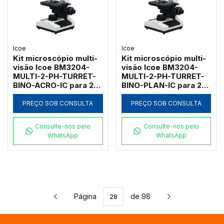
Icoe
Icoe
Kit microscópio multi-
Kit microscópio multi-
visão Icoe BM3204-
visão Icoe BM3204-
MULTI-2-PH-TURRET-
MULTI-2-PH-TURRET-
BINO-ACRO-IC para 2
BINO-PLAN-IC para 2
observadores com
observadores com
contraste de fase
contraste de fase
PREÇO SOB CONSULTA
PREÇO SOB CONSULTA
turret 1000x
turret e
planacromáticas
Consulte-nos pelo
Consulte-nos pelo
WhatsApp
WhatsApp
Página
de 98