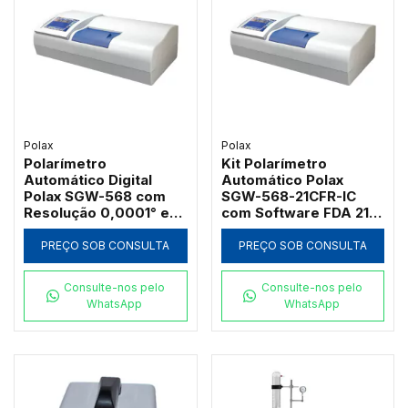
Polax
Polax
Polarímetro
Kit Polarímetro
Automático Digital
Automático Polax
Polax SGW-568 com
SGW-568-21CFR-IC
Resolução 0,0001° e
com Software FDA 21
Controle Peltier
CFR Part 11
PREÇO SOB CONSULTA
PREÇO SOB CONSULTA
Consulte-nos pelo
Consulte-nos pelo
WhatsApp
WhatsApp