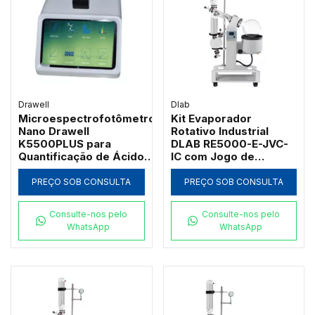
Drawell
Dlab
Microespectrofotômetro
Kit Evaporador
Nano Drawell
Rotativo Industrial
K5500PLUS para
DLAB RE5000-E-JVC-
Quantificação de Ácidos
IC com Jogo de
Nucleicos e Proteínas
Vidraria Completa 50L
com Tela Touch Screen
PREÇO SOB CONSULTA
PREÇO SOB CONSULTA
Consulte-nos pelo
Consulte-nos pelo
WhatsApp
WhatsApp