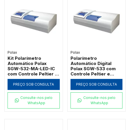
Polax
Polax
Kit Polarímetro
Polarímetro
Automático Polax
Automático Digital
SGW-532-MA-LED-IC
Polax SGW-533 com
com Controle Peltier e
Controle Peltier e
Microtubo 0,8ml
Qualificação GMP
PREÇO SOB CONSULTA
PREÇO SOB CONSULTA
Consulte-nos pelo
Consulte-nos pelo
WhatsApp
WhatsApp