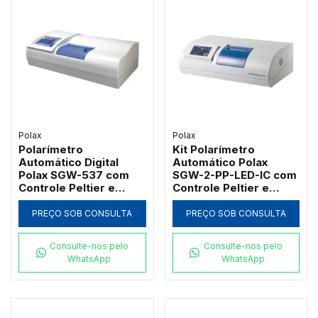
Polax
Polax
Polarímetro
Kit Polarímetro
Automático Digital
Automático Polax
Polax SGW-537 com
SGW-2-PP-LED-IC com
Controle Peltier e
Controle Peltier e
Filtros 546nm/589nm
Placa de Quartzo
PREÇO SOB CONSULTA
PREÇO SOB CONSULTA
Consulte-nos pelo
Consulte-nos pelo
WhatsApp
WhatsApp