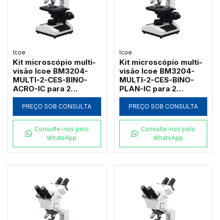
Icoe
Icoe
Kit microscópio multi-
Kit microscópio multi-
visão Icoe BM3204-
visão Icoe BM3204-
MULTI-2-CES-BINO-
MULTI-2-CES-BINO-
ACRO-IC para 2
PLAN-IC para 2
observadores com
observadores com
campo escuro a seco e
campo escuro a seco e
PREÇO SOB CONSULTA
PREÇO SOB CONSULTA
objetivas acromáticas
objetivas
1000x
planacromáticas 1000x
Consulte-nos pelo
Consulte-nos pelo
WhatsApp
WhatsApp